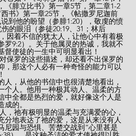
节，《腓立比书》第一章5节，第二章1-2
罗西书》第一章25节，《帖撒罗尼迦前
说到他的盼望（参腓1:20），敬虔的愤
忧伤的眼泪（参徒20:19、31；林后
提到，因着不信的犹太人，让他心中有着极
参罗9:2）。关于他属灵的热诚，我就不
基督使徒的一生中可明显看出！
仰，那这个人必有一种奇怪的能力可以
！
的人，从他的书信中也很清楚地看出，
一个人。他用一种极其动人、温柔的方
信中全都是热烈的爱，就好像这个人是
造成的。
充分地表达了祂的爱，这是从来没有人
马尼园与恐惧、苦楚交战到“心里甚是
6:38），是这种圣洁的爱才使祂得以胜