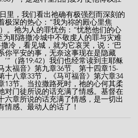
着极深的热心：“我为祢的殿心里焦
17）。祂为人的罪忧伤：“忧愁他们的心
甚至为耶路撒冷城中不敬虔人的罪与灾难
路撒冷，看见城，就为它哀哭，说：‘巴
系你平安的事，无奈这事现在是隐藏
’”（路19:42）我们也经常读到主耶稣
太福音》第九章36节、第十四章15-
、第十八章33节，《马可福音》第六章34
章13节。当拉撒路死时，祂的心何其柔
祂对门徒所说的话充满了情感。基督在
十六章所说的话充满了情感，是一切出
有情感、最动人的话了！