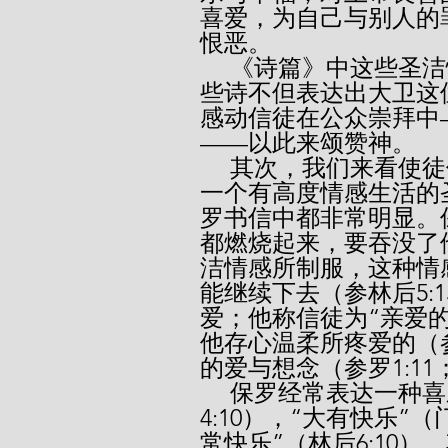
喜爱，为自己与别人的
恨恶。
     《诗篇》中这些圣洁情感的表达，与我们有特别的关系。这
些诗不但表达出大卫这
感动信徒在公众崇拜中
——以此来颂赞神。
     其次，我们来看使徒保罗。圣经提到保罗时，经常显示他是
一个有高度情感生活的
罗书信中都非常明显。
都燃烧起来，要吞没了
洁情感所制服，这种情
能继续下去（参林后5:
爱；他称信徒为“亲爱的”（
他存心温柔所疼爱的（参
的爱与想念（参罗1:11；
     保罗经常表达一种喜乐的情感。他说他是“大大地喜乐”（腓
4:10），“大有快乐”（
常快乐”（林后6:10