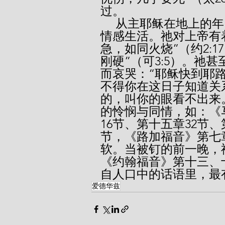
过。
     从主耶稣在地上的年日里，我们看出祂确有极强烈而深刻的
情感生活。祂对上帝有
急，如同火烧”（约2:
刚硬”（可3:5）。祂
而哀哭：“耶稣快到耶
不得你在这日子知道关
的，叫你的眼看不出来。
的怜悯与同情，如：《马
16节、第十五章32节
节，《路加福音》第七
软。当被钉的前一晚，
《约翰福音》第十三、
自人口中的话语里，最
爱德华兹