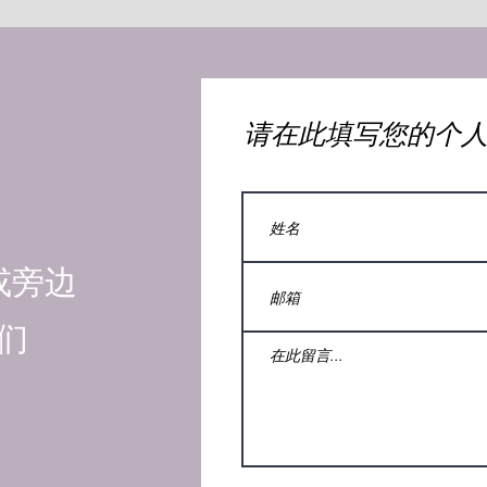
​请在此填写您的个
或旁边
们