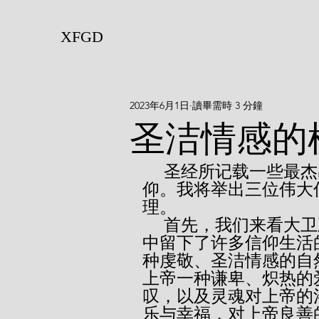
XFGD
2023年6月1日
讀畢需時 3 分鐘
圣洁情感的
     圣经所记载一些最杰出圣徒的信仰，就是一种圣洁情感的信
仰。我将举出三位伟大
理。
     首先，我们来看大卫王。这位合神心意的圣徒，在《诗篇》
中留下了许多信仰生活
种虔敬、圣洁情感的自
上帝一种谦卑、炽热的
叹，以及灵魂对上帝的
乐与幸福，对上帝良善