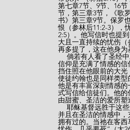
第七章7节、9节、16
节，第三章3节，《歌
书》第三章9节。保罗也
恨（参林后11:2-3），
2:5）。他写信时也
大且一直持续的忧伤（
再多提了，这在他身为
     倘若有人看了圣经中对保罗的这些描述，却还看不出保罗的
信仰是充满了情感的信
挡住照在他眼前的大光
使徒约翰也是同样类型
他是有丰富深刻情感的
式写信给信徒们。他的
由甜蜜、圣洁的爱所塑
     耶稣基督远胜于这些人，祂有极明显的温柔与充满爱的心，
并且在圣洁的情感中，
拥有过的。当祂在客西
忧伤，几乎要死”（太2