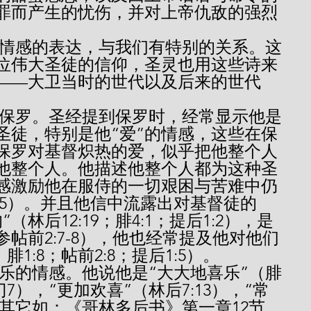
罪而产生的忧伤，并对上帝仇敌的强烈
位伟大圣徒的信仰，圣灵也用这些诗来
——大卫当时的世代以及后来的世代
圣徒，特别是他“爱”的情感，这些在保
保罗对基督炽热的爱，似乎把他整个人
他整个人。他描述他整个人都为这种圣
感激励他在服侍的一切艰困与苦难中仍
15）。并且他信中流露出对基督徒的
林后12:19；腓4:1；提后1:2），是
帖前2:7-8），他也经常提及他对他们
腓1:8；帖前2:8；提后1:5）。
门7），“更加欢喜”（林后7:13），“常
），其它如：《哥林多后书》第一章12节，