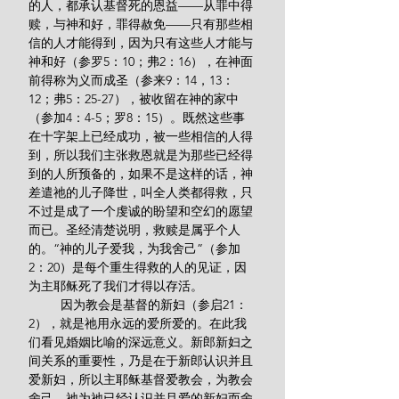
的人，都承认基督死的恩益——从罪中得
赎，与神和好，罪得赦免——只有那些相
信的人才能得到，因为只有这些人才能与
神和好（参罗5：10；弗2：16），在神面
前得称为义而成圣（参来9：14，13：
12；弗5：25-27），被收留在神的家中
（参加4：4-5；罗8：15）。既然这些事
在十字架上已经成功，被一些相信的人得
到，所以我们主张救恩就是为那些已经得
到的人所预备的，如果不是这样的话，神
差遣祂的儿子降世，叫全人类都得救，只
不过是成了一个虔诚的盼望和空幻的愿望
而已。圣经清楚说明，救赎是属乎个人
的。“神的儿子爱我，为我舍己”（参加
2：20）是每个重生得救的人的见证，因
为主耶稣死了我们才得以存活。
         因为教会是基督的新妇（参启21：
2），就是祂用永远的爱所爱的。在此我
们看见婚姻比喻的深远意义。新郎新妇之
间关系的重要性，乃是在于新郎认识并且
爱新妇，所以主耶稣基督爱教会，为教会
舍己，祂为祂已经认识并且爱的新妇而舍