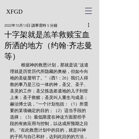
XFGD
2022年10月13日
讀畢需時 5 分鐘
十字架就是羔羊救赎宝血
所洒的地方（约翰·齐志曼
等）
         根据神的救恩计划，那就是说“这道
理就是历世历代所隐藏的奥秘，但如今向
祂的圣徒显明了。”（西1：26）我们人得
救的事乃是三位一体的神，圣父、圣子、
圣灵的工作；圣父拣选差遣祂的儿子到世
上来；圣子救赎；圣灵叫人重生与成圣；
赫治博士说，“一个计划包括：（1）所需
要的某项确定的目的；（2）适当手段的
选择；（3）最低限度在神这方面那些手
段的有效应用与控制，以达成所预期之目
的。”在此救恩计划中的目的，就是叫神
的子民与自己和好，达到此目的的方法，