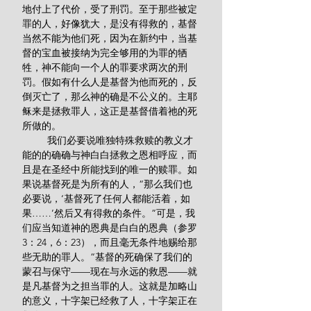
地付上了代价，受了刑罚。至于那些被定
罪的人，好像犹大，是没有得救的，基督
当然不能为他们死，因为在新约中，当基
督的宝血被接纳为完全够用的为罪的牺
牲，神不能向一个人的罪要求两次的刑
罚。假如有什么人是基督为他而死的，反
倒灭亡了，那么神的确是不公义的。主耶
稣来是拯救罪人，这正是基督借着祂的死
所做的。
         我们必要说唯独特殊救赎的教义才
能的的确确与神白白拯救之恩相呼应，而
且是在圣经中所能找到的唯一的赎罪。如
果说基督死是为所有的人，“那么我们也
必要说，‘基督死了任何人都能活着，如
果……’然后又有得救的条件。”可是，我
们应当知道神的恩典是白白的恩典（参罗
3：24，6：23），而且毫无条件地赐给那
些无助的罪人。“基督的死确保了我们的
蒙召与保守——现在与永远的救恩——就
是凡基督为之担当罪的人。这就是加略山
的意义，十字架已经救了人，十字架正在