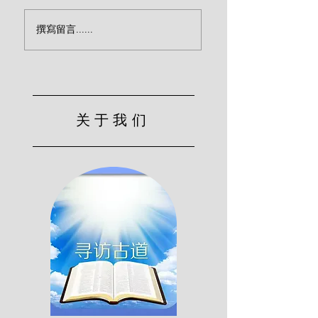
传福音致命的忽略（宾
效法基督的服侍（
撰寫留言......
克）
尔）
关于我们