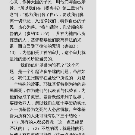
心意，作神天国的子民，叫他们与自己亲
近。”所以我们在《提多书》第二章14节
念到：“祂为我们舍了自己，要赎我们脱
离一切罪恶，又洁净我们，特作自己的子
民，热心为善。”换句话说，凡父赐给基
督的人（参约10：29），凡神为祂自己所
拣选的人，基督都赎他们脱离律法的咒
诅，而自己受了律法的咒诅（参加3：
13），为他们受了神的审判，这个审判就
是祂的选民所应当受的。
         我们知道“基督为谁死？”这个问
题，是一个引起许多争端的问题，虽然如
此，我们主张赎罪在圣经中所说的，乃是
一个特殊的赎罪。耶稣基督特别为祂的选
民而死，作为他们的代表者与代替者，为
他们做成了救恩。基督既然来到了世界，
要拯救罪人，所以我们主张十字架确实地
叫一切基督为之死的人必然得救。主张基
督为所有的人死可能有以下三个结论：
（1）所有的人都必得救（这一点圣经是
否认的）；（2）不然的话，就是祂的死
只使人有得救的可能性（这一点圣经也不