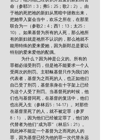
命（参耶31：3；弗5：25；歌2：2）。由
于祂的死把祂的新妇从黑暗中拯救出来，
把她带入宴会当中，欢乐之所在，在那里
联合为一（参歌2：4；西1：13；太25：
10）。如果基督为所有的人死，那么祂所
有的新妇就是祂所不认识的，那么祂就不
能用特殊的爱来爱她，因为新郎总是要以
特别的爱来爱他的配偶。
         为什么？因为神是公义的。所有的
罪都必须受刑罚，但是祂不能要求一个人
受两次的刑罚。主耶稣基督只作为我们的
代表者，基督为之而死的人，也正如他们
自己受了刑罚，基督亲身在十字架上已经
为这个人受了刑罚。当基督死的时候，他
们也与基督同死，在基督的复活中，他们
也出死入生（参林后5：14-17）。对那些
在基督里死了的人，就不被定罪（参罗
8：1），因为他们已经被定罪了，他们的
代替者为他们“成为罪”（林后5：21）。
因此神不能定一个基督为之而死的人的
罪，因为基督已经为他的罪一次代替永远