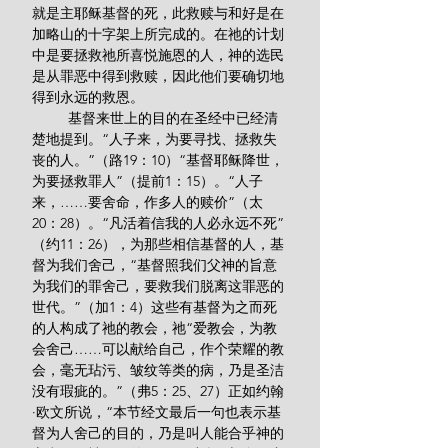
就是主耶稣基督的死，此救赎与和好是在
加略山的十字架上所完成的。在祂的计划
中是要拯救祂所喜悦施恩的人，神的选民
是从罪恶中得到救赎，因此他们要确切地
得到永远的救恩。
         基督来世上的目的在圣经中已经清
楚地提到。“人子来，为要寻找、拯救失
丧的人。”（路19：10）“基督耶稣降世，
为要拯救罪人”（提前1：15）。“人子
来，……要舍命，作多人的赎价”（太
20：28）。“凡活着信我的人必永远不死”
（约11：26），为那些相信基督的人，基
督为我们舍己，“基督照我们父神的旨意
为我们的罪舍己，要救我们脱离这罪恶的
世代。”（加1：4）这些有基督为之而死
的人构成了祂的教会，祂“爱教会，为教
会舍己……可以献给自己，作个荣耀的教
会，毫无玷污、皱纹等类的病，乃是圣洁
没有瑕疵的。”（弗5：25、27）正如约翰
·欧文所说，“本节经文最后一句也表示基
督为人舍己的目的，乃是叫人能合乎神的