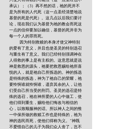
承认）；（3）再不然的话，祂的死并不
是为所有的人代死（这一点圣经清楚地说
基督的死是代死）。这几点以后我们要讨
论，现在我们认为基督为祂的教会而死这
一点的信仰要加以确信，基督的死并非为
每一个人的罪而死。
         因为特别救赎的本身才使父神特别
的爱有了意义，并且也使圣灵的特别选召
与重生有了意义。我们已经特别强调神在
人得救的事上是有主权的。这意思就是说
神是救恩的源头，祂要把救恩赐给祂所喜
悦的人，就是祂自己所拣选的。神的拣选
是特殊的拣选，神为了祂自己的荣耀，祂
要怜悯谁就怜悯谁，遗弃其余的人，让他
们受自己所当受的刑罚。圣灵的选召是特
殊的选召，祂在神所爱的人心中做工，使
他们得到重生，赐给他们悔改与相信的
心，以致顺服神的话。所以神人之间的惟
一中保所做的救赎工作也是特殊的，祂为
神的选民而死，使他们得称为义。“神既
不爱惜自己的儿子为我们众人舍了，岂不