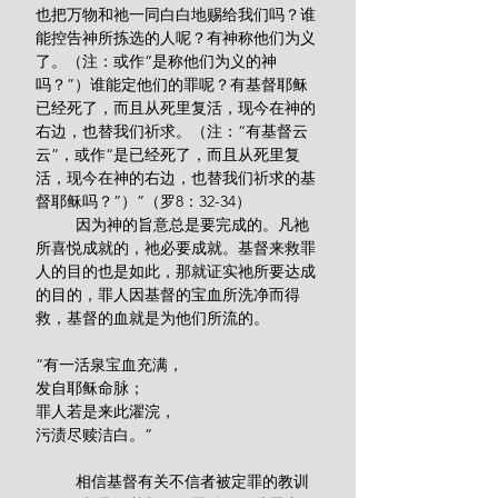
也把万物和祂一同白白地赐给我们吗？谁
能控告神所拣选的人呢？有神称他们为义
了。（注：或作“是称他们为义的神
吗？”）谁能定他们的罪呢？有基督耶稣
已经死了，而且从死里复活，现今在神的
右边，也替我们祈求。（注：“有基督云
云”，或作“是已经死了，而且从死里复
活，现今在神的右边，也替我们祈求的基
督耶稣吗？”）”（罗8：32-34）
         因为神的旨意总是要完成的。凡祂
所喜悦成就的，祂必要成就。基督来救罪
人的目的也是如此，那就证实祂所要达成
的目的，罪人因基督的宝血所洗净而得
救，基督的血就是为他们所流的。
“有一活泉宝血充满，
发自耶稣命脉；
罪人若是来此濯浣，
污渍尽赎洁白。”
         相信基督有关不信者被定罪的教训