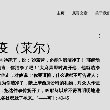
主页
属灵文章
关于我
疫（莱尔）
向祂跪下，说：‘祢若肯，必能叫我洁净了！’耶稣动
我肯，你洁净了吧！’大麻风即时离开他，他就洁净
他走，对他说：‘你要谨慎，什么话都不可告诉人；
因为你洁净了，献上摩西所吩咐的礼物，对众人作证
话，把这件事传扬开了，叫耶稣以后不得再明明地进
处都就了祂来。”——可1：40-45 