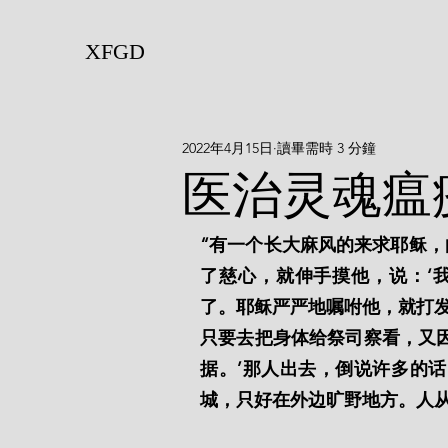
XFGD
2022年4月15日
讀畢需時 3 分鐘
医治灵魂瘟
“有一个长大麻风的来求耶稣，
了慈心，就伸手摸他，说：‘
了。耶稣严严地嘱咐他，就打发
只要去把身体给祭司察看，又
据。’那人出去，倒说许多的
城，只好在外边旷野地方。人从各