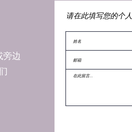
​请在此填写您的个
或旁边
们