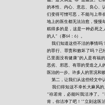
的本性、内心、意志、良心、
们变得可憎可恶，不能与上帝
地上的医生都无法治愈，慢慢
糕得多的是，这是一种必死之
的人”（赛64：6）。
    我们知道这些不洁的事情吗？我们是否已经把它们找出来了？我们已经发现自己
的罪行、罪责和败坏了吗？已经
己里面没有健康”的人是有福
恶劣、邪恶、有罪的受造之人
医治的一步。许多人的苦况和
    第二，让我们从这些经
    我们得知这不幸长大麻风的人到我们主这里来，“求耶稣，向祂跪下”，说道：
“祢若肯，必能叫我洁净了。”
肯，你洁净了吧！’”立刻这医