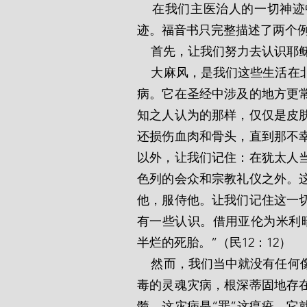
    在我们主医治人的一切神迹中，可能最奇妙的就是对长大麻风的人行的医治神
迹。福音书只完整描述了两个
    首先，让我们努力去认
    大麻风，是我们这些生活在北方气候中的人知之甚少，或根本一无所知的一种疾
病。它在圣经中涉及的地方更
知之人认为的那样，仅仅是皮
还损伤血肉和骨头，直到那不
以外，让我们记住：在犹太人
色列的会众和宗教礼仪之外。
他，服侍他。让我们记住这一
有一些认识。借用亚伦为米利
半烂的死胎。”（民12：12）
    然而，我们当中就没有任何像大麻风一样的事情吗？有的！确实有的。有一种恶
毒的灵魂灾病，根深蒂固地存
髓。这灾病是“罪”这瘟疫。它