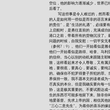
空位，他的影响力逐渐减少，世界已
后看了。
         写这些事是令人难过的，然而看到这些事是更为令人难过的。我很难过地看到，自称为基督徒
的人是如何用一些似是而非的语言来
的责任”，是“生活的礼遇”，必须要
上启航时，是勇往直前的，充满成功
港口之前，带着所有的货物沉没了。
问题的时候，自我安慰：一切平安无
（参何7：9）。他们一开始看似是
他们一开始看似是路得、哈拿、马利
的信仰。当心以别的动机来跟随主耶
致，这样看起来才令人尊敬，又有属
祂，要彻底，要真心，要诚实，要纯
的。确保你不犯罗得妻子所犯的罪。
界保持一致。我不愿本文的读者成为
尽真实的本分。但是我确实要向每一
协，这是极其重要的。不要试图达成
生的东西尽可能多地留下来。除非你
地爱基督。先求上帝的国，相信其他
“三心二意先生”。为着你的喜乐的