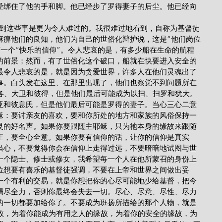
经绑住了他的手和脚。他已经步了罗得妻子的后尘。他已经向
麻痹他们的良知，他们为自己的世俗化辩护说，这是“他们岗位
有一个“快乐的信仰”。令人悲哀的是，有多少船在生命的航程
的前景；然而，有了世俗化这个破口，船就在快要进入安全的
最令人悲哀的是，就是因为贪爱世界，许多人在他们灵魂出了
事。白头发在这里、在那里出现了，他们也察觉不到问题所在
雅各、大卫和彼得，但是他们最后可能成为以扫、扫罗和犹大。
亚和彼息氏，但是他们最后可能是罗得的妻子。当心三心二意
稣：要讨亲友的喜欢，要和你所处的地方和家族的风俗保持一
灵的好名声。如果你要跟随主耶稣，只为祂本身的缘故来跟随
正，要全心全意。如果你要有信仰的话，让你的信仰是真实
当心，不要觉得你会在信仰上走得过远，不要暗暗地试图与世
一个隐士、修士或修女，我希望每一个人在他所蒙召的身份上
位想要有喜乐的基督徒强调，不要在上帝和世界之间做出妥
一个有利的交易，就是你想把你的心尽可能地少给基督，把今
竭尽全力，否则你最终会失去一切。尽心、尽意、尽性、尽力
的一切都要加给你了。不要成为班扬所描绘的那个人物，就是
缘故，为着你能成为有用之人的缘故，为着你的安全的缘故，为