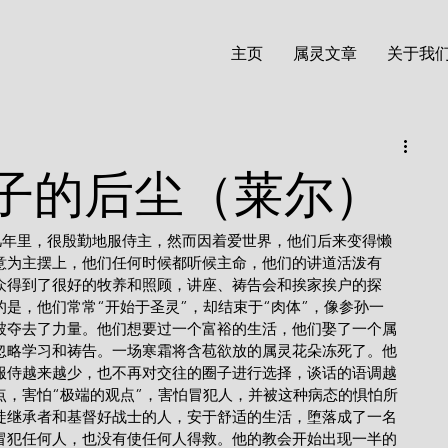
主页
属灵文章
关于我
子的后尘（莱尔）
意为主摆上，他们任何时候都听候主命，他们的讲道活泼有
众得到了很好的牧养和照顾，讲座、祷告会和挨家挨户的探
是，他们常常“开始于圣灵”，却结束于“肉体”，像参孙一
被夺去了力量。他们想要过一个富裕的生活，他们娶了一个属
忽略学习和祷告。一场寒霜将含苞欲放的属灵花朵冻死了。他
服侍越来越少，也不再对交往的圈子进行选择，谈话的语调越
点，害怕“极端的观点”，害怕冒犯人，并被这种病态的惧怕所
徒继承者和基督好战士的人，安于舒适的生活，堕落成了一名
冒犯任何人，也没有使任何人得救。他的教会开始出现一半的