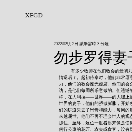
XFGD
2022年9月2日
讀畢需時 3 分鐘
勿步罗得妻
          有多少牧师在他们牧会的最初几年里，很殷勤地服侍主，然而因着爱世界，他们后来变得懒
惰退后了。起初侍奉时，他们非常愿
力，他们的教会座无虚席。他们的会
访，是他们每周所乐意做的。但遗憾的
样，在大利拉——世界——的大腿上
世界的妻子，他们的骄傲膨胀，开始
们的讲道失去了恩膏和能力，每周的
来越属世。他们不再不理会世人的观
抓住。至终，这位一度看起来像是使
例行公事的花匠、农夫或食客，没有