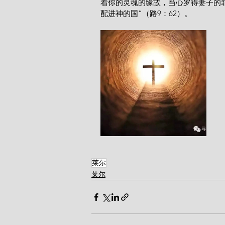
着你的灵魂的缘故，当心罗得妻子的
配进神的国”（路9：62）。
莱尔
莱尔