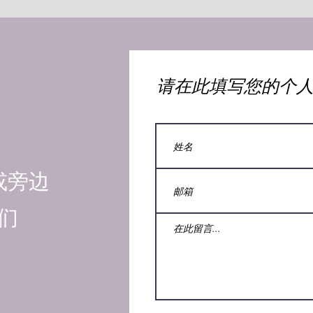
​请在此填写您的个
或旁边
们