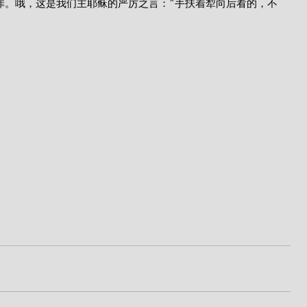
罪。哦，这是我们主耶稣的严厉之言：“手扶着犁向后看的，不