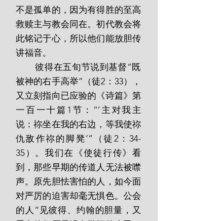
不是孤单的，因为有得胜的至高
救赎主与教会同在。初代教会将
此铭记于心，所以他们能放胆传
讲福音。
       彼得在五旬节说到基督“既
被神的右手高举”（徒2：33），
又立刻指向已应验的《诗篇》第
一百一十篇1节：“‘主对我主
说：祢坐在我的右边，等我使祢
仇敌作祢的脚凳’”（徒2：34-
35）。我们在《使徒行传》看
到，那些早期的传道人无法被噤
声。原先胆怯害怕的人，如今面
对严厉的迫害却毫无惧色。公会
的人“见彼得、约翰的胆量，又