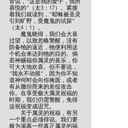
音说，“这是我的爱子，我所
喜悦的”（太3：17）。紧接
着我们就读到，“耶稣被圣灵
引到旷野，受魔鬼的试探”
（太4：1）。
        魔鬼晓得，我们会大喜
过望，以致忽略警醒，没有
防备牠的逼近，牠便利用这
个机会来达到牠的目的。倘
若神赐福你属灵的喜乐，你
可大大地欢喜。但不要说，
“我永不动摇”，因为你不知
道神何时会向你掩面，或者
有从撒但而来的差役攻击
你。在享受极大属灵祝福的
时期，我们仍需警醒，免得
这祝福变成诅咒。
        关于属灵的祝福，有另
一个重点必须得说。我们要
极为渴慕一些真正属灵的福