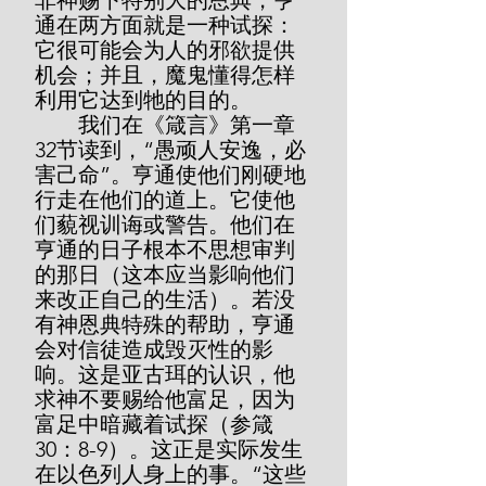
非神赐下特别大的恩典，亨
通在两方面就是一种试探：
它很可能会为人的邪欲提供
机会；并且，魔鬼懂得怎样
利用它达到牠的目的。
        我们在《箴言》第一章
32节读到，“愚顽人安逸，必
害己命”。亨通使他们刚硬地
行走在他们的道上。它使他
们藐视训诲或警告。他们在
亨通的日子根本不思想审判
的那日（这本应当影响他们
来改正自己的生活）。若没
有神恩典特殊的帮助，亨通
会对信徒造成毁灭性的影
响。这是亚古珥的认识，他
求神不要赐给他富足，因为
富足中暗藏着试探（参箴
30：8-9）。这正是实际发生
在以色列人身上的事。“这些