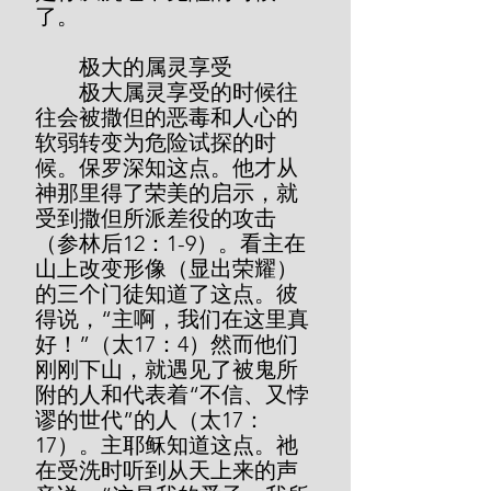
了。
        极大的属灵享受
        极大属灵享受的时候往
往会被撒但的恶毒和人心的
软弱转变为危险试探的时
候。保罗深知这点。他才从
神那里得了荣美的启示，就
受到撒但所派差役的攻击
（参林后12：1-9）。看主在
山上改变形像（显出荣耀）
的三个门徒知道了这点。彼
得说，“主啊，我们在这里真
好！”（太17：4）然而他们
刚刚下山，就遇见了被鬼所
附的人和代表着“不信、又悖
谬的世代”的人（太17：
17）。主耶稣知道这点。祂
在受洗时听到从天上来的声