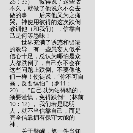
26：35）。彼得说了这些话
不久，就做了他说永不会去
做的事——后来他又为之痛
哭。神使用彼得的这次跌倒
教训他（和我们），信靠自
己是何等愚昧！
        世界充满了诱惑和错谬
的教导。有一些愚妄人似乎
信心十足，总认为哪怕是众
人都跌倒了，自己永不会在
这些问题上跌倒。不要像他
们一样！使徒说，“你不可自
高，反要惧怕”（罗11：
20）。“自己以为站得稳的，
须要谨慎，免得跌倒”（林前
10：12）。我们若是聪明
人，就不当信靠自己，而是
完全信靠拥有保守大能的
神。
        关于警醒，第一件当知