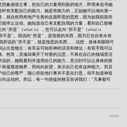
是想象虚假之事，把自己的力量用到新的地方，即用来追寻她
造时有支配自己的能力。她是有能力的，正如她可以倾向善一
善，就自然而然地产生善的反面即恶的思想，因为如我前面所
可能停止运动。她知道自己有支配自我的力量，看到自己能够
是”（what is），也可以走向“所不是”（what is 
就是“所不是”。我说的“所是”，是指善的东西，因为它在自有永有
型。而我所说的“所不是”，就是指恶的东西……试想，身体有眼睛可
构认出造物主；有耳朵可聆听神的话语和律法；有双手既可以
祷。然而，灵魂却离开了对善的沉思，不再在自己的领域里活
所说的，她既看到并滥用自己的能力，意识到可以让身体的肢
不再凝视造物界，而转向欲望，表示自己也有这种能力。而且
护自己的尊严，随心所欲地行事并不是在行恶，却不知道神造
方向运动的。所以，有一句使徒的格言告诉我们：“凡事都可
。