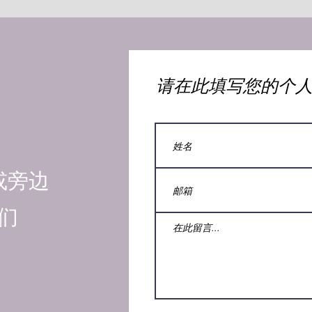
​请在此填写您的个
或旁边
们