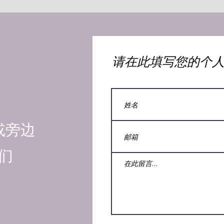
​请在此填写您的个
或旁边
们