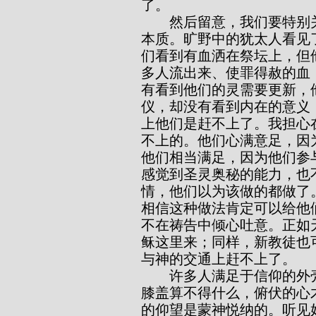
了。
        然后留意，我们要特别关心的是，我们一定要完全认识到信心的属灵
本质。旷野中的犹太人看见
们看到有血洒在祭坛上，但
多人流出来、使罪得赦的血
有看到他们的灵需要更新，
仪，却没有看到内在的意义
上他们是赶不上了。我担心
不上的。他们心满意足，因
他们相当满足，因为他们参
感觉到圣灵奥秘的能力，也
情，他们以为该做的都做了
相信这种做法肯定可以给他
不在祷告中倾心吐意。正如
稣这里来；同样，新教徒也
与神的交通上赶不上了。
        许多人满足于信仰的外壳，但只有内核才是使灵魂得饱足的。跪下的
膝盖算不得什么，俯伏的心
的仰望是蒙神悦纳的。听见