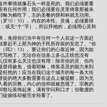
这件事情就像石头一样是死的。我们必须要重
没有任何作用；我们必须要在灵里倚靠那被杀
耶稣为粮吃下，主的圣餐的饼和杯就无功用。
（罗10：10）。内在的本性、灵魂，必须要得
注：或无“个”字），所以拜祂的，必须用心灵和
就要赶不上那为神的子民所存留的安息了。“你
（珥2：13）。要让你们的心靠近神，因为如
咒骂祂了。无论你在信条上多么正统也没有
礼仪有多么关注也没有用：除非你的灵、你内
基督得赦免，借着耶稣，倚靠圣灵的能力来到
是枉然的！应当在我们这个城市的每一条大街
督徒的绝大多数需要在这点上被提醒，因为无
人看的宗教，内心的信仰就被忽视了。宗教的
和祭坛装饰起来，满有学问和口才；但敬虔的
门徒操练却被完全轻看了。