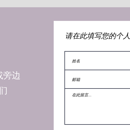
​请在此填写您的个
或旁边
们