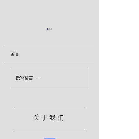
留言
醒来吧，现代人！(巴
律法主义与反律主
撰寫留言......
刻)
（巴刻）
关于我们