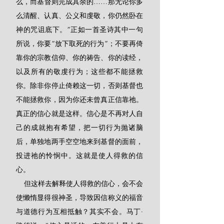
么，而基督则完成其余的……那无论你多
么清醒、认真、公义和虔敬，你仍然卧在
神的咒诅底下。”正如一首圣诗其中一句
所说，你要“放下取死的行为”；不要再倚
靠你的宗教信仰、你的祷告、你的读经，
以及所有的敬虔行为；这些都不能拯救
你。除非你停止倚赖这一切，否则基督也
不能拯救你，因为你还未曾真正信靠祂。 
真正的信心就是这样。信心是不再对人自
己的成就抱有希望，把一切行为抛诸脑
后，单独地两手空空地来到基督的面前，
投进祂的怜悯中。这就是使人得救的信
心。 
    但这样去解释使人得救的信心，会不会
使懒惰显得很神圣，导致因信称义的福音
与道德行为互相抵触？其实不会。马丁·