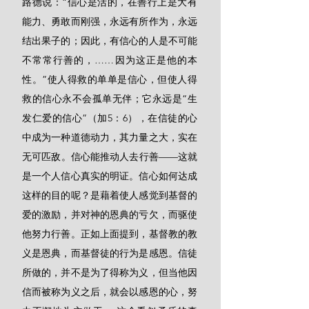
路德说：“信心是活的，在善行上是大有
能力、勇敢而刚强，永远有所作为，永远
结出果子的；因此，有信心的人是不可能
不常常行善的，……因为这正是他的本
性。”使人得救的单单是信心，但使人得
救的信心永不会孤单无伴；它永远是“生
发仁爱的信心”（加5：6），在信徒的心
中成为一种道德动力，其力量之大，实在
无可匹敌。信心能推动人去行善——这就
是一个人信心真实的明证。信心如何达成
这样的目的呢？是藉着使人感觉到基督的
爱的激励，并对神的恩典的亏欠，而驱使
他努力行善。正如上面提到，基督教的教
义是恩典，而基督徒的行为是感恩。信徒
所做的，并不是为了得称为义，但当他因
信而被称为义之后，就会以感恩的心，努