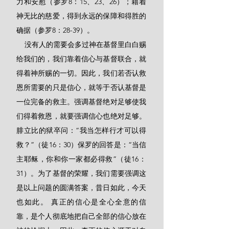
力和安慰（参罗8：15、23、26）；藉着
神无比的慈爱，得到永远的保障和得胜的
确据（参罗8：28-39）。
    没有人的需要会多过神在基督里白白赐
给我们的，我们靠着信心与基督联合，就
得着神所赐的一切。因此，我们若否认救
恩所需要的只是信心，就等于否认基督是
一位完备的救主。强调基督绝对足够使我
们得着救恩，就要强调信心也绝对足够。
腓立比的狱卒问：“我当怎样行才可以得
救？”（徒16：30）保罗的回答是：“当信
主耶稣，你和你一家都必得救”（徒16：
31）。为了基督的荣耀，我们需要强调这
是以上问题的圆满答案，昔日如此，今天
也如此。 真正的信心是全心全意的信
靠，是个人彻底地把自己全部的信心放在