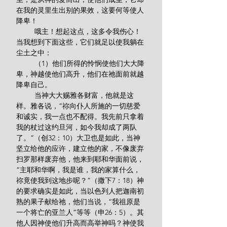
在我的灵里生出别的果效，这要何等使人
降卑！
         哦主！想起这点，这多令我伤心！
当我想到下面这些，它们就足以使我躺在
尘土之中：
         （1）他们所得的怜悯使他们大大降
卑，神越使他们高升，他们在祂面前就越
降卑自己。
         当神大大赐雅各财富，他就是这
样。雅各说，“祢向仆人所施的一切慈爱
和诚实，我一点也不配得。我先前只拿着
我的杖过这约旦河，如今我却成了两队
了。”（创32：10）大卫也是如此，当神
坚立给他的应许，建立他的家，不像废弃
扫罗那样废弃他，他来到耶和华面前说，
“主耶和华啊，我是谁，我的家算什么，
祢竟使我到这地步呢？”（撒下7：18）神
的要求确实是如此，当以色列人把迦南初
熟的果子献给祂，他们当说，“我祖原是
一个将亡的亚兰人”等等（申26：5）。其
他人因神使他们升高而高举神吗？神使我