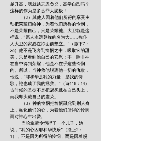
越升高，我就越忘恩负义，高举自己吗？
这样的作为是多么罪大恶极！
         （2）其他人因着他们所得的享受主
动把荣耀归给神，为着他们所得的怜悯，
不是荣耀自己，只是荣耀祂。大卫就是这
样说，“愿人永远尊祢的名为大……祢仆
人大卫的家必在祢面前坚立。”（撒下7：
26）他不是飞奔到怜悯之中，吸取它的甜
美，只是看到他自己的安慰；不，除非神
在当中得到荣耀，他是不在乎这些怜悯
的。所以，当神救他脱离他一切的仇敌，
他说，“耶和华是我的力量，是我的诗
歌，祂也成了我的拯救。”（诗118：14）
古时候的圣徒不是把冠冕戴在自己头上，
而我却头戴自己的虚荣。
         （3）神的怜悯把怜悯融化到别人身
上，融化他们的心，为着他们所得的怜悯
而对神心生出爱。
         当哈拿蒙怜悯得了一个儿子，她
说，“我的心因耶和华快乐”（撒上2：
1），不是因为所得的怜悯，而是因着赐