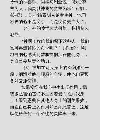
怜悯的神喜乐。同样马利亚说，“我心尊
主为大，我灵以神我的救主为乐”（路1：
46-47）。这些话表明人越看重神，他们
对神的心不是变小，而是变得更广大了。
         （4）神的怜悯大大抑制、拦阻别人
犯罪。
         “神啊！祢给我们留下这些人，我们
岂可再违背祢的命令呢？”（参拉9：14）
坦白的心感受到爱和怜悯加在他们身上，
是自己要尽责的动力。
         （5）神加在别人身上的怜悯如油一
般，润滑着他们顺服的车轮，使他们更预
备好去服侍神。
         如果怜悯在我心中生出反作用，我
该多么害怕它们不是因着爱而临到我身
上！看到恩典在其他人身上的甜美果效，
而在自己身上的作用却是如此苦涩，这足
以使得任何一个圣徒的灵降卑下来。