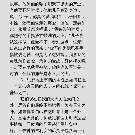
故事。他为他的独子积聚了极大的产业，
当他要死的时候，他把儿子叫到身边，
说：“儿子，你真的爱我吗？”儿子回答，
本性，还有他父亲的疼爱，使他一定要如
此。然后父亲这样说：“我祷告的时候，
你把你的手指放在蜡烛的火上。”儿子尝
试这样做，但受不了。看到这点，父亲冲
口说出这样的话来：“你不能为我忍受手
指被烧之苦；但是为了这财富，我拿我的
灵魂为你冒险，为你的缘故，身体和灵魂
一定要在地狱里被烧；你的痛苦不过是一
时的，但我的痛苦是永不灭的火。”
         5．思想地上事情的本性是如何拦阻
一个真心奔天路的人，人的心就当保守在
谦卑之中。
         它们现在把我们大大关在天门之
外，尽管它们最终不能把我们关在天堂之
外。如果你看自己在这世界上是一个外
人，是走天路的，你就很有理由对待这些
事情如一匹疲倦的马看待沉重的负担一
样。不信神的朱利安的讥笑里包含着一个