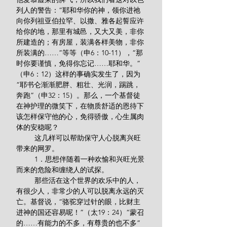
列人的警告：“耶和华你的神，领你进祂
向你列祖亚伯拉罕、以撒、雅各起誓应许
给你的地，那里有城邑，又大又美，非你
所建造的；有房屋，装满各样美物，非你
所装满的……”等等（申6：10-11），“那
时你要谨慎，免得你忘记……耶和华。”
（申6：12）这样的事确实发生了，因为
“耶书仑渐渐肥胖、粗壮、光润，踢跳，
奔跑”（申32：15）。那么，一个基督徒
在神护理的微笑下，在物质舒适的恩待下
该怎样保守他的心，免得骄傲，心生属肉
体的安稳呢？
         这几样可以帮助保守人心脱离兴旺
带来的网罗。
         1．思想伴随着一种欢愉和兴旺光景
而来的危险和缠绕人的试探。
         那些活在这个世界的欢乐中的人，
有很少人，非常少的人可以脱离永远的灭
亡。基督说，“骆驼穿过针的眼，比财主
进神的国还容易呢！”（太19：24）“蒙召
的……有能力的不多，有尊贵的也不多”