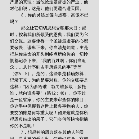
严肃的真理：当他抢走基督徒的产业，他
对他们说，这是让他们更适合进天国。
         6．你的灵还是偏向虚妄，高傲不已
吗？
         那么让它切切思想交账那大日；那
时，按着我们所领受的恩典，我们要为它
们交账。这要使得一个圣徒最虚妄的心都
要敬畏、谦卑下来。你当清楚知道，主是
把从你生命的开头到终点所给你的一切怜
悯都记录下来。“我的百姓啊，你们当追
念……从什亭到吉甲所遇见的事”等等
（弥6：5）。是的，这些事是精确数算，
记录下来，为的是要对账。你的交账要是
这样：“因为多给谁，就向谁多取；多托
谁，就向谁多要”（路12：48）。你不过
是一位管家，你的主要来审查你的账目；
你这手中保握着这世上极多事物的人，你
要交的账是何等重大呢！如果这就是你所
得恩典结出的果子，它们会何等快快指摘
你的不是呢！
         7．想起神的恩典落在其他人的灵
里，是从神的爱而出，使他们成圣，它却