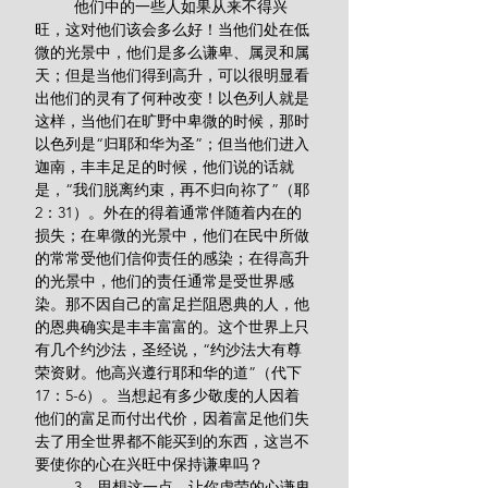
         他们中的一些人如果从来不得兴
旺，这对他们该会多么好！当他们处在低
微的光景中，他们是多么谦卑、属灵和属
天；但是当他们得到高升，可以很明显看
出他们的灵有了何种改变！以色列人就是
这样，当他们在旷野中卑微的时候，那时
以色列是“归耶和华为圣”；但当他们进入
迦南，丰丰足足的时候，他们说的话就
是，“我们脱离约束，再不归向祢了”（耶
2：31）。外在的得着通常伴随着内在的
损失；在卑微的光景中，他们在民中所做
的常常受他们信仰责任的感染；在得高升
的光景中，他们的责任通常是受世界感
染。那不因自己的富足拦阻恩典的人，他
的恩典确实是丰丰富富的。这个世界上只
有几个约沙法，圣经说，“约沙法大有尊
荣资财。他高兴遵行耶和华的道”（代下
17：5-6）。当想起有多少敬虔的人因着
他们的富足而付出代价，因着富足他们失
去了用全世界都不能买到的东西，这岂不
要使你的心在兴旺中保持谦卑吗？
         3．思想这一点，让你虚荣的心谦卑