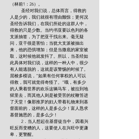
（林前1：26）。
         圣经对我们说，总体而言，得救的
人是少的，我们就很有理由颤惊；更何况
圣经告诉我们，在我们所处的这群人中，
得救的只是少数。当约书亚要以色列的各
支派抽签，为了把亚干找出来。毫无疑
问，亚干很是害怕；当犹大支派被抽出
来，他的恐惧增加；但是当撒底的家室被
取，这时候他就发抖了。所以，当圣经如
此具体对我们说，这样的一种人中，很少
有人能逃脱的，这就是该警惕的时候了。
屈梭多模说，“如果有任何掌权的人可以
得救，我可就觉得奇怪了。”哦，有多少
的人乘着世界的欢乐这辆马车，被拉到地
狱里去，而其他人则是被受苦的杖鞭笞进
了天堂！像那推罗的妇人带着礼物来到基
督面前的，这样的人是多么少！富人恳求
基督施恩的，是多么少！
         2．当人想起在基督徒当中，因着兴
旺反而变糟的人，这要使人在兴旺中更谦
卑，更警醒。