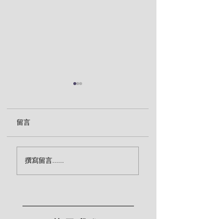
留言
你当凡事求告祂（约翰
幼年的罪愆（约翰
撰寫留言......
·府来）
来）