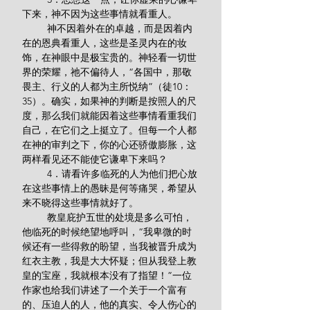
下来，神不因为这些事情就看重人。
         神不因着外在的卓越，而是因着内
在的恩典看重人，这些是圣灵内在的妆
饰，在神眼中是极宝贵的。神轻看一切世
界的荣耀，祂不偏待人，“各国中，那敬
畏主、行义的人都为主所悦纳”（徒10：
35）。确实，如果神的判断是按照人的尺
度，那么我们就能因着这些事情看重我们
自己，在它们之上挺立了。但每一个人都
在神的审判之下，你的心还骄傲膨胀，这
两样看见还不能使它谦卑下来吗？
         4．请看许多临死的人为他们把心放
在这些事情上的愚昧是何等痛哭，希望从
来不晓得这些事情就好了。
         教皇庇护五世的处境是多么可怕，
他临死的时候绝望地呼叫，“我卑微的时
候还有一些得救的盼望，当我被晋升成为
红衣主教，我是大大怀疑；但从我登上教
皇的宝座，我就根本没有了指望！”一位
作家也给我们讲述了一个关于一个富有
的、压迫人的人，他的真实、令人伤心的