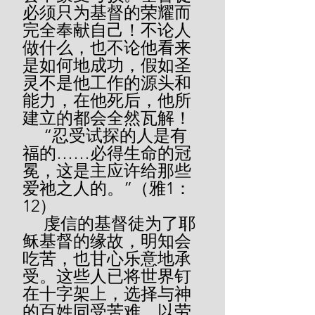
必须只为基督的荣耀而
完全奉献自己！不论人
做什么，也不论他看来
是如何地成功，假如圣
灵不是他工作的源头和
能力，在他死后，他所
建立的都会全然瓦解！
     “忍受试探的人是有
福的……必得生命的冠
冕，这是主应许给那些
爱祂之人的。”（雅1：
12）
     虔信的基督徒为了耶
稣基督的缘故，明知会
吃苦，也甘心乐意地承
受。这些人已将世界钉
在十字架上，选择与神
的百姓同受苦难，以劳