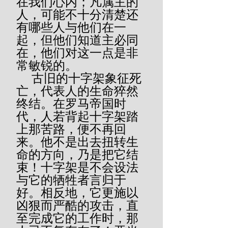
在我们心内；凡属主的
人，可能不十分清楚还
有哪些人与他们在一
起，但他们知道主必同
在，他们对这一点是非
常敏锐的。
     古旧的十字架象征死
亡，代表人的生命猝然
终结。在罗马帝国时
代，人若背起十字架踏
上那苦路，便不再回
来。他不是出去扭转生
命的方向，乃是把它结
束！十字架是不会设法
与它的牺牲者言归于
好。相反地，它更施以
凶狠而严酷的攻击，直
至完成它的工作时，那