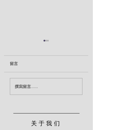
留言
有福的盼望（陶恕
神仆人的劝诫（陶恕）
撰寫留言......
关于我们