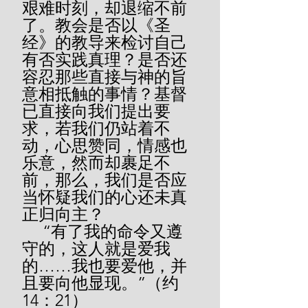
艰难时刻，却退缩不前
了。教会是否以《圣
经》的教导来检讨自己
有否实践真理？是否还
容忍那些直接与神的旨
意相抵触的事情？基督
已直接向我们提出要
求，若我们仍站着不
动，心思赞同，情感也
乐意，然而却裹足不
前，那么，我们是否应
当怀疑我们的心还未真
正归向主？
     “有了我的命令又遵
守的，这人就是爱我
的……我也要爱他，并
且要向他显现。”（约
14：21）