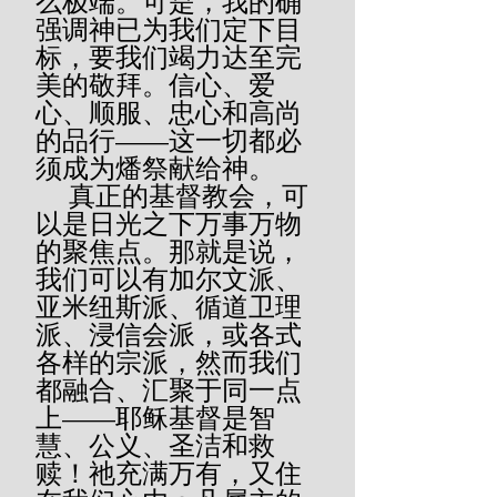
么极端。可是，我的确
强调神已为我们定下目
标，要我们竭力达至完
美的敬拜。信心、爱
心、顺服、忠心和高尚
的品行——这一切都必
须成为燔祭献给神。
     真正的基督教会，可
以是日光之下万事万物
的聚焦点。那就是说，
我们可以有加尔文派、
亚米纽斯派、循道卫理
派、浸信会派，或各式
各样的宗派，然而我们
都融合、汇聚于同一点
上——耶稣基督是智
慧、公义、圣洁和救
赎！祂充满万有，又住