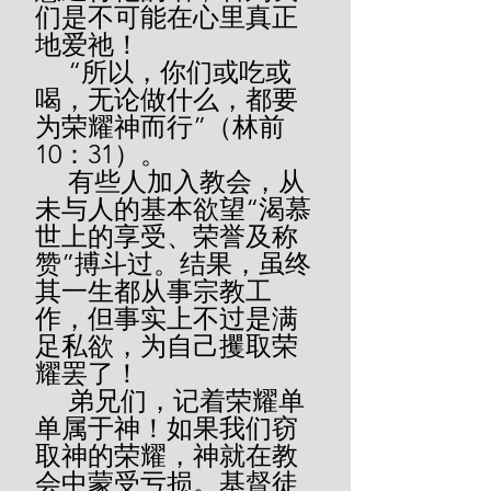
们是不可能在心里真正
地爱祂！
     “所以，你们或吃或
喝，无论做什么，都要
为荣耀神而行”（林前
10：31）。
     有些人加入教会，从
未与人的基本欲望“渴慕
世上的享受、荣誉及称
赞”搏斗过。结果，虽终
其一生都从事宗教工
作，但事实上不过是满
足私欲，为自己攫取荣
耀罢了！
     弟兄们，记着荣耀单
单属于神！如果我们窃
取神的荣耀，神就在教
会中蒙受亏损。基督徒