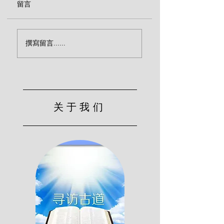
留言
属天生活的拦阻（巴克
圣徒安息的实质（
撰寫留言......
斯特）
斯特）
关于我们