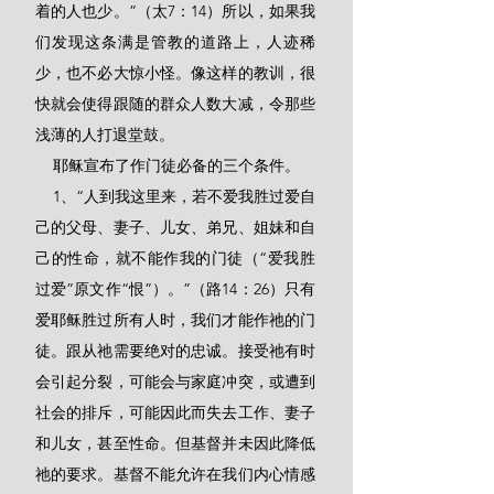
着的人也少。”（太7：14）所以，如果我
们发现这条满是管教的道路上，人迹稀
少，也不必大惊小怪。像这样的教训，很
快就会使得跟随的群众人数大减，令那些
浅薄的人打退堂鼓。
    耶稣宣布了作门徒必备的三个条件。
    1、“人到我这里来，若不爱我胜过爱自
己的父母、妻子、儿女、弟兄、姐妹和自
己的性命，就不能作我的门徒（“爱我胜
过爱”原文作“恨”）。”（路14：26）只有
爱耶稣胜过所有人时，我们才能作祂的门
徒。跟从祂需要绝对的忠诚。接受祂有时
会引起分裂，可能会与家庭冲突，或遭到
社会的排斥，可能因此而失去工作、妻子
和儿女，甚至性命。但基督并未因此降低
祂的要求。基督不能允许在我们内心情感