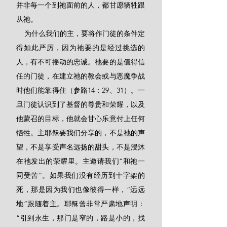
并非每一个到祂面前的人，都甘愿牺牲跟
从祂。
    为什么我们的主，要将作门徒的条件定
得如此严厉，因为祂要的是经过挑选的
人，有不可摇动的忠诚。祂要的是值得信
任的门徒，在建立祂的教会或与恶魔争战
时他们能靠得住（参路14：29、31）。一
旦门徒认识到了基督的尊贵和荣耀，以及
他蒙召的目标，他就会甘心乐意付上任何
牺牲。主耶稣要我们分享的，不是祂的声
望，不是享受声名远扬的甜头，不是浸沐
在祂发出的荣耀里。主邀请我们“和祂一
同受苦”。如果我们没有经历到十字架的
死，那是因为我们也像彼得一样，“远远
地”跟随着主。耶稣曾非常严肃地声明：
“引到永生，那门是窄的，路是小的，找