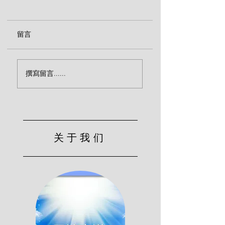
留言
圣徒渴望更加属灵（爱
信主后怎么看待我
撰寫留言......
德华兹）
感（爱德华兹）
关于我们