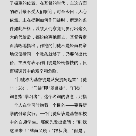
了极重的位置。在基督的时代，主这方面
的教训最不受人们欢迎，时至今日，人心
依然。主在提到如何作门徒时，所定的条
件如此严格，以致人们察觉到要付出这么
大的代价后，都纷纷离祂而去。基督肯定
而清晰地指出，作祂的门徒不是轻而易举
地仅仅赞同一个教条就够了，乃要付出代
价。主没有表示作门徒是轻松愉快的，反
而强调其中的艰辛和危险。
    “门徒称为基督徒是从安提阿起首”（徒
11：26）。“门徒”即“基督徒”。“门徒”一
词意指“学习者”，这个名词的含意，乃指
一个人在学习时抱着一个目的——要将所
学的付诸实行。一个门徒应该是基督学校
中的自愿学生。耶稣先发出邀请：“到我
这里来！”继而又说：“跟从我。”但是，