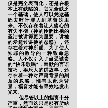
仅是完全表面化，还是在根
本上有缺陷的。它完全缺乏
一个基础，使人可以凭这基
础去呼吁罪人到基督这里
来。不仅存在着让人痛心的
有失平衡（神的怜悯比祂的
圣洁被讲得更为显要，讲祂
的爱超过讲祂的忿怒），还
存在着对神所赐、为了使人
知罪的教导的一种致命忽
略。人不仅引入了当受谴责
的“快乐歌唱”，幽默的言语
技巧，娱乐人的讲故事，还
存在着一种对严肃背景的刻
意的忽略，惟有以此为背
景，福音才能有果效地发出
光来。
        但尽管以上的指责十分
严重，然而这只是那有所缺