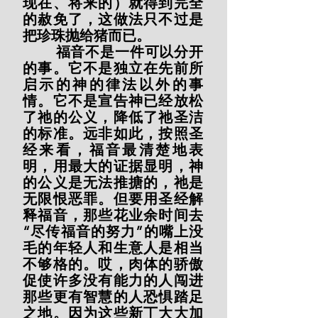
现在、将来的）就得到完全
的赦免了，这做法只不过是
把珍珠抛给猪而已。
        福音不是一件可以分开
的事。它不是独立在先前所
启示的神的律法以外的事
情。它不是宣告神已经放松
了祂的公义，降低了祂圣洁
的标准。远非如此，按照圣
经来看，福音最清楚地表
明，用最大的证据显明，神
的公义是无法推搪的，祂是
无限恨恶罪。但要用圣经解
释福音，那些花业余时间去
“尽传福音的努力”的嘴上没
毛的年轻人和生意人是相当
不够格的。哎，肉体的骄傲
促使许多没有能力的人闯进
那些更有智慧的人恐惧踏足
之地。因为这些新丁大大加