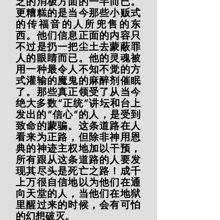
乏的消极方面的一半而已。
更糟糕的是当今那些小贩式
的传福音的人所兜售的东
西。他们信息正面的内容只
不过是扔一把尘土去蒙蔽罪
人的眼睛而已。他的灵魂被
用一种最令人不知不觉的方
式灌输的魔鬼的麻醉剂催眠
了。那些真正领受了从当今
绝大多数“正统”讲坛和台上
发出的“信心”的人，是受到
致命的蒙骗。这条道路在人
看来为正路，但除非神用恩
典的神迹主权地加以干预，
所有跟从这条道路的人要发
现其尽头是死亡之路！成千
上万很自信地以为他们在通
向天堂的人，当他们在地狱
里醒过来的时候，会有可怕
的幻想破灭。