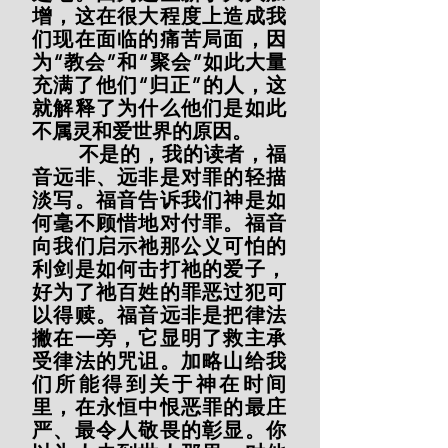
增，这在很大程度上造成我
们现在面临的痛苦局面，因
为“教会”和“聚会”如此大量
充满了他们“归正”的人，这
就解释了为什么他们是如此
不属灵和爱世界的原因。
        不是的，我的读者，福
音远非、远非是对罪的轻描
淡写。福音告诉我们神是如
何毫不顾惜地对付罪。福音
向我们启示祂那公义可怕的
利剑是如何击打祂的爱子，
好为了祂百姓的罪恶过犯可
以得赎。福音远非是把律法
撇在一旁，它显明了救主承
受律法的咒诅。加略山给我
们所能得到关于神在时间
里，在永恒中恨恶罪的最庄
严、最令人敬畏的彰显。你