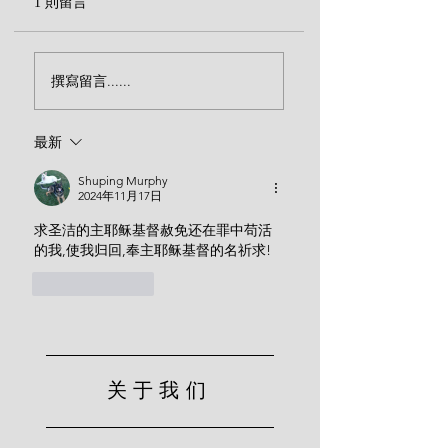
1 則留言
神的忿怒是神完美的属
诚实的心是基督徒
撰寫留言......
性吗？（宾克）
志，喜爱虚谎是未
之人的本性
最新
Shuping Murphy
2024年11月17日
求圣洁的主耶稣基督赦免还在罪中苟活
的我,使我归回,奉主耶稣基督的名祈求!
按讚
回覆
关于我们