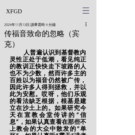
XFGD
2024年11月13日
讀畢需時 4 分鐘
传福音致命的忽略（宾
克）
        人普遍认识到基督教内
灵性正处于低潮，看见纯正
的教训正快快走下坡路的人
也不为少数，然而许多主的
百姓以为福音仍然被广传，
因此许多人得到拯救，并以
此为安慰。哎呀，他们乐观
的看法缺乏根据，根基是建
立在沙土上的。如果研究今
天在宣教会堂传讲的“信
息”，如果认真查看在那些不
上教会的大众中散发的“单