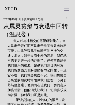
XFGD
2022年10月14日
讀畢需時 2 分鐘
从属灵贫瘠与衰退中回转
（温思娄）
      当人对与神相交的愿望所剩无几，当
人是出于责任而不是出于殊荣来寻求施恩
宝座，由此导致几乎体验不到与神的交
通，那么，对于灵魂中爱的衰退，我们就
不需要更进一步的证据了。任何事物越是
我们快乐的根源，越是我们注目的对象，
我们就越强烈地盼望能够与它同在；一旦
它不在，我们就会焦虑不安。我们想要自
己所爱的朋友时常陪伴我们左右；心灵切
慕与他交通，他的同在让我们一切的喜乐
加倍甘甜，他的消失让我们一切的喜乐成
为苦涩。神对我们正是如此。
         那认识神的人，以信心的眼目，发
现了些许祂的荣耀，靠着圣灵的大能，察