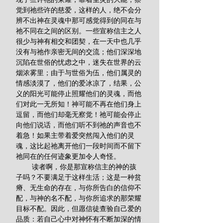
觉到祂些许的慈爱，这样的人，绝不会分
辨不出神在灵魂中那可感觉得到的同在与
祂不同在之间的区别。一些宣称信主之人
很少与神有相交和团契，在一天中也几乎
没有与祂作亲密无间的交流；他们深深地
沉陷在世俗的忧虑之中，迷失在世界的云
烟浓雾里；由于与世俗为伍，他们属灵的
情感淡漠了，他们的爱冰凉了，结果，公
义的阳光可能停止照耀他们的灵魂，而他
们对此一无所知！神可能不再在他们身上
逗留，而他们却毫无察觉！祂可能会停止
向他们说话，而他们听不到祂的声音也不
着急！如果主带着爱突然闯入他们的灵
魂，这比起祂离开他们一段时间而不留下
祂同在的任何迹象更加令人奇怪。
        读者啊，你是那宣称信主的神的孩
子吗？不要满足于这样生活；这是一种贫
瘠、无生命的存在，与你所告白的信仰不
配，与神的名不配，与你所追求的那荣耀
目标不配。因此，但愿信徒查验自己爱的
品质：若自己心中对神怀有不断加深的情