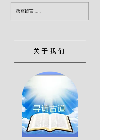
祷告复兴的时机（温思
不要叫圣灵担忧（
撰寫留言......
娄）
娄）
关于我们