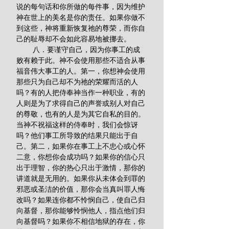
说的每句话和你所做的每件事，因为维护
神在世上的美名是你的责任。如果你做不
到这些，神将重新恢复祂的尊荣，而你自
己的耻辱却不会如此容易地被挪去。
        八．要谨守自己，因为你事工的成
败有赖于此。神不会使用那些不适合从事
福音伟大事工的人。第一，你想神会使用
那些只为自己却不为祂的荣耀而活的人
吗？有的人把侍奉神当作一种职业，有的
人则是为了求得自己的声誉或别人对自己
的尊敬，也有的人是为其它自私的目的。
当神不祝福这样的侍奉时，我们会惊讶
吗？他们事工所导致的结果只能出于自
己。第二，如果你在事工上不忠心或心怀
二意，你想你会成功吗？如果你的信心只
出于理智，你的热心只出于激情，那你的
讲道就是无用的。如果你从未体会到罪的
邪恶或圣洁的价值，那你会当真叫罪人悔
改吗？如果连你都不怜悯自己，使自己归
向基督，那你能够怜悯他人，指点他们归
向基督吗？如果你不相信地狱的存在，你