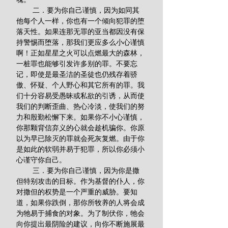
        二．要为你自己谨慎，因为如同其
他每个人一样，你也有一个倾向犯罪的堕
落天性。如果连那无罪的亚当都因没有保
持警惕而堕落，那我们更应多么小心谨慎
啊！正如星星之火可以点燃最大的森林，
一桩罪也能够引发许多别的罪。不要忘
记，即使是最圣洁的圣徒也仍残存着骄
傲、怀疑、个人野心和其它所有的罪。我
们十分容易受愚昧或私欲的引诱，从而使
我们的判断歪曲、热心冷淡，使我们的努
力和殷勤松懈下来。如果你不小心谨慎，
你那颗背信弃义的心就会趁机骗你。你原
以为早已除灭的罪就会死灰复燃。由于你
是如此的软弱并易于犯罪，所以你必须小
心谨守你自己。
        三．要为你自己谨慎，因为你是撒
但特别攻击的目标。作为基督的仆人，你
对撒但的权势是一个严重的威胁。要知
道，如果你跌倒，那你所牧养的人将会成
为牠易于捕食的对象。为了制伏你，牠会
向你提出最阴险的建议，向你不断施展最