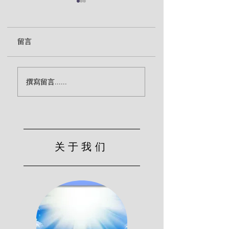
留言
属天生活的拦阻（巴克
圣徒安息的实质（
撰寫留言......
斯特）
斯特）
关于我们