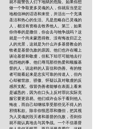
就不能警告人们下地狱的危险。如果你想
做一个争取更多灵魂的人，你就应当坚定
地相信神的话语和来世，并活出一个充满
圣洁和热心的生活。凡是忽略自己灵魂的
人，都没有资格去牧养他人。第三，如果
你侍奉的是撒但，你会去与牠争战吗？这
就是一个尚未蒙恩得救、没有悔改归正之
人的光景，这就是为什么许多基督教会的
牧者是基督仇敌的原因。他们也许在嘴上
谈论基督和敬虔，但私下却尽可能地去行
抵挡祂的事。他们辱骂那些热爱和顺服基
督的人，说这样的人盲信和伪善。有的牧
者可能看起来是忠实可靠的传道人，但内
心却被世故、骄傲、怀疑以及对敬虔的反
感所支配。假冒伪善者能够在表面上看来
是诚恳的，因为在口头上反对罪比实际克
服它要更容易。他们或许会乐于看到他人
悔改，而自己却继续享受那些见不得人的
邪情私欲。除非你恨恶罪和撒但，把其视
为人灵魂的毁灭者和基督的仇敌，否则你
就不能认真地去与其争战。一个不信基督
的人非但不恨罪，而且还最喜爱它。这样