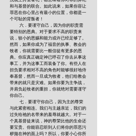
和与基督的联合。如此说来，如果你容让
罪恶在你心里占有最小的位置，你都是一
个可耻的背叛者！
        六．要谨守自己，因为你的职责需
要特别的恩典。对于要求不高的职责来
说，较小的恩赐和能力或许已经足够了。
然而，如果你成为了福音的执事、教会的
牧者，你就需要比一般信徒有更多的恩
典。你应真正确定神已呼召了你去从事这
事工，并为这事工而装备了你。有些人在
担负要求相对不高的角色时能够很好地侍
奉基督，然而一旦成为牧者，他们给教会
带来的就只是灾难。如果你要为主争战，
并肩负起牧者的重担，你就绝对需要谨守
你自己。
        七．要谨守你自己，因为主的尊荣
与此紧密相连。我们与主越亲近，我们的
过失给祂的名带来的羞辱就越大。对于一
个真基督徒来说，神的尊荣比他的生命还
要宝贵。你能容忍听到人们将你的罪恶污
秽拋在神的面上吗？所以，你要小心你所