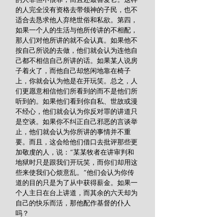
的人完全没有资格去带领神的子民，也不
适合去恳求他人弃绝世俗和私欲。第四，
如果一个人的生活与他所传讲的不相配，
那人们对他所讲的就不会认真。如果他不
按自己所说的去做，他们就会认为连他自
己都不相信自己所讲的话。如果某人说房
子着火了，而他自己却悠闲地靠在椅子
上，你就会认为他是在开玩笑。总之，人
们更愿意相信他们所看到的而不是他们所
听到的。如果他们看到你自私、世故或漫
不经心，他们就会认为你反对罪的讲道只
是空谈。如果你不纠正自己邪恶的言谈举
止，他们就会认为你所讲的事情并不重
要。而且，这会给他们借口去批评那些更
加敬虔的人，说：“某某牧者在讲审判和
地狱时只是跟我们开玩笑，而你们却用这
些来使我们心烦意乱。”他们会认为你传
道的目的只是为了从中获得薪金。如果一
个人主日在台上讲道，而其余的六天却为
自己的快乐而活，那他配作基督的仆人
吗？