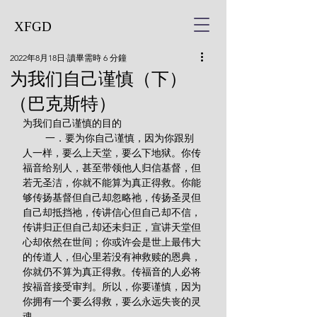
XFGD
2022年8月18日
讀畢需時 6 分鐘
为我们自己谨慎（下）
（巴克斯特）
为我们自己谨慎的目的
        一．要为你自己谨慎，因为你跟别
人一样，要么上天堂，要么下地狱。你传
福音给别人，甚至带领他人归信基督，但
若无圣洁，你就不能算为真正得救。你能
够传扬基督但自己却忽略祂，传扬圣灵但
自己却抵挡祂，传讲信心但自己却不信，
传讲归正但自己却还未归正，宣讲天堂但
心却依然在世间；你或许会是世上最伟大
的传道人，但心里若没有神救赎的恩典，
你就仍不算为真正得救。传福音的人必将
按福音接受审判。所以，你要谨慎，因为
你拥有一个要么得救，要么永远失丧的灵
魂。