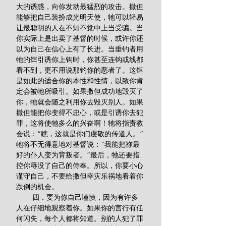
大的诱惑，向你发动最猛烈的攻击。撒但
能够把自己装扮成光明天使，牠可以轻易
让最聪明的人在不知不觉中上当受骗。当
你实际上是出卖了基督的时候，或许你还
以为自己在信心上有了长进。当垂钓者用
牠的饵引诱你上钩时，你甚至连钩或线都
看不到，更不用说那钓你的恶者了。这饵
是如此的适合你的本性和性情，以致你肯
定会被牠所吸引。如果撒但成功地毁灭了
你，牠就会随之利用你去毁灭别人。如果
撒但能把你变得不忠心，或是引诱你去犯
罪，这将使牠多么的兴奋啊！牠将指责教
会说：“瞧，这就是你们虔敬的传道人。”
牠将不无得意地对基督说：“我能把祢最
好的仆人变为背叛者。”最后，牠还要指
控你辱没了自己的侍奉。所以，你要小心
谨守自己，不要给撒但幸灾乐祸地看着你
跌倒的机会。
        四．要为你自己谨慎，因为有许多
人在仔细地观察着你。如果你的言行有任
何闪失，每个人都将知道。别的人犯了罪