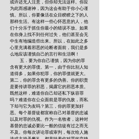
或许还无人注意，但你却无法这样。你应
为此而感谢神，因为这会有助于你小心谨
慎。所以，你要像活在众目睽睽之下的人
那样生活。有这样一些心怀恶意的人，他
们十分乐于抓住你最小的错误不放。如果
在你身上找不到任何过失，他们甚至会无
中生有地编造些出来。所以，在如此之多
心里充满着邪恶的论断者面前，我们是多
么地应该谨慎自己的言行和生活啊！
        五．要为你自己谨慎，因为你的罪
含有更大的罪债。第一，由于你比别人知
道得多，如果你犯罪，你的罪债就更大。
第二，你的罪含有更多的伪善。你的职责
是要传讲罪的邪恶，揭露它的邪恶本质。
既然这样，难道你自己却还私下纵容罪
吗？难道你在公众面前是罪的仇敌，而私
下却与它为友吗？第三，你的罪更加奸
恶。每个基督徒都宣称自己对基督的忠诚
以及对罪的仇视。作为一名牧者，这种对
基督的忠诚必要比一般的信徒有过之而无
不及。你每次讲论罪或审判，每次给人施
洗或主持圣餐礼，都意味着你对罪的弃绝