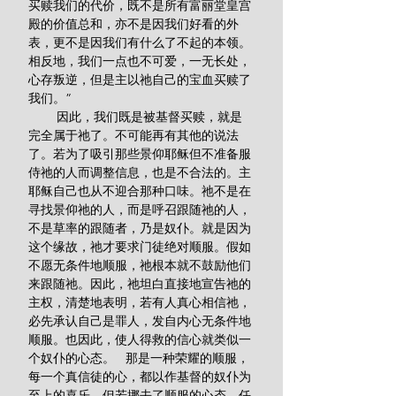
买赎我们的代价，既不是所有富丽堂皇宫
殿的价值总和，亦不是因我们好看的外
表，更不是因我们有什么了不起的本领。
相反地，我们一点也不可爱，一无长处，
心存叛逆，但是主以祂自己的宝血买赎了
我们。”
        因此，我们既是被基督买赎，就是
完全属于祂了。不可能再有其他的说法
了。若为了吸引那些景仰耶稣但不准备服
侍祂的人而调整信息，也是不合法的。主
耶稣自己也从不迎合那种口味。祂不是在
寻找景仰祂的人，而是呼召跟随祂的人，
不是草率的跟随者，乃是奴仆。就是因为
这个缘故，祂才要求门徒绝对顺服。假如
不愿无条件地顺服，祂根本就不鼓励他们
来跟随祂。因此，祂坦白直接地宣告祂的
主权，清楚地表明，若有人真心相信祂，
必先承认自己是罪人，发自内心无条件地
顺服。也因此，使人得救的信心就类似一
个奴仆的心态。   那是一种荣耀的顺服，
每一个真信徒的心，都以作基督的奴仆为
至上的喜乐。但若挪去了顺服的心态，任