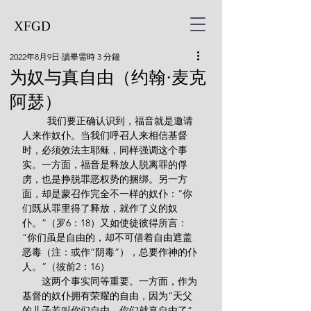
XFGD
2022年8月9日
讀畢需時 3 分鐘
为奴与真自由（约翰·麦克
阿瑟）
         我们要正确认识到，福音就是邀请
人来作奴仆。当我们呼召人来相信基督
时，必须效法主耶稣，同样强调这个事
实。一方面，福音是释放人脱离罪的俘
虏，也是挣脱罪恶权势的捆绑。另一方
面，却是蒙召作完全不一样的奴仆：“你
们既从罪里得了释放，就作了义的奴
仆。”（罗6：18）又如使徒彼得所言：
“你们虽是自由的，却不可借着自由遮盖
恶毒（注：或作“阴毒”），总要作神的仆
人。”（彼前2：16）
       这两个事实同等重要。一方面，作为
基督的奴仆拥有荣耀的自由，因为“天父
的儿子若叫你们自由，你们就真自由了”