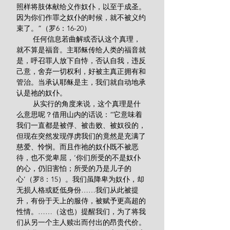
照样将肢体献给义作奴仆，以至于成圣。
因为你们作罪之奴仆的时候，就不被义约
束了。”（罗6：16-20）
        任何信息若曲解或否认这个真理，
就不算是福音。主耶稣传给人类的福音就
是，呼召罪人放下自恃，否认自我，违反
己意，舍弃一切权利，好被主真正拥有和
管治。当承认耶稣是主，我们就自动地承
认是祂的奴仆。
        从实行的角度来说，这个真理是什
么意思呢？借用山内的话说：“它意味着
我们一直都是被俘、被击败、被奴役的，
但现在突然发现俘虏我们的竟然是充满了
慈爱、怜悯。而且作祂的奴仆既不被恶
待，也不觉卑屈，‘你们所受的不是奴仆
的心，仍旧害怕；所受的乃是儿子的
心’（罗8：15）。我们虽降卑为奴仆，却
无损人格或贬低身份……我们从此被提
升，有份于天上的服侍，被赋予更高超的
性情。……（这也）提醒我们，为了将我
们从另一个主人赎出而付出的昂贵代价。