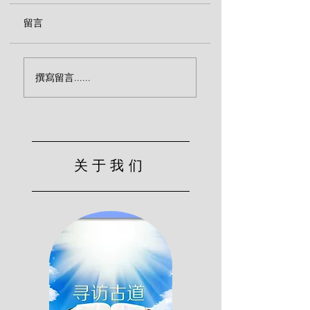
留言
苦杯（约翰·麦克阿
​耶稣是主（约翰·
撰寫留言......
瑟）
阿瑟）
关于我们