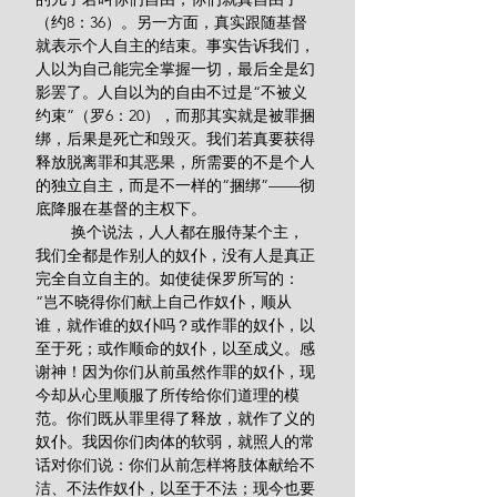
（约8：36）。另一方面，真实跟随基督
就表示个人自主的结束。事实告诉我们，
人以为自己能完全掌握一切，最后全是幻
影罢了。人自以为的自由不过是“不被义
约束”（罗6：20），而那其实就是被罪捆
绑，后果是死亡和毁灭。我们若真要获得
释放脱离罪和其恶果，所需要的不是个人
的独立自主，而是不一样的“捆绑”——彻
底降服在基督的主权下。
        换个说法，人人都在服侍某个主，
我们全都是作别人的奴仆，没有人是真正
完全自立自主的。如使徒保罗所写的：
“岂不晓得你们献上自己作奴仆，顺从
谁，就作谁的奴仆吗？或作罪的奴仆，以
至于死；或作顺命的奴仆，以至成义。感
谢神！因为你们从前虽然作罪的奴仆，现
今却从心里顺服了所传给你们道理的模
范。你们既从罪里得了释放，就作了义的
奴仆。我因你们肉体的软弱，就照人的常
话对你们说：你们从前怎样将肢体献给不
洁、不法作奴仆，以至于不法；现今也要