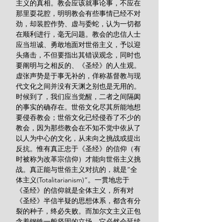
主义的真相。教会应该就事论事，不应在
那里耍花腔，明明教会有些事情已经不对
劲，却装腔作势、虚与委蛇，认为一切都
在顺利进行，毫无问题。教会的忠信人士
应当坦诚、勇敢地面对世俗主义，予以迎
头痛击，不但要指出其错误观念，同时也
要阐明与之相反的、《圣经》的人生观。
虚张声势是于事无补的，佯称基督教与现
代文化之间并没有天渊之别也是无用的。
时候到了，我们应当觉醒，二者之间隔阂
的事实的确存在。世俗文化尽其所能地想
要侵吞教会；世俗文化已经侵吞了不少的
教会，因为那些教会在不知不觉中依从了
以人为中心的文化，从未向之挑战或提出
反抗。惟有真正忠于《圣经》的信仰（有
时被称为改革宗信仰）才能向世俗主义挑
战。真正能与世俗主义对抗的，就是“全
体主义(Totalitarianism)”。一贯地忠于
《圣经》的信仰就是全体主义，所有对
《圣经》半信半疑的思想体系，都含有分
裂的种子，终必失败。而加尔文主义正包
含着钢铁一般坚固的立场，它必然会延续