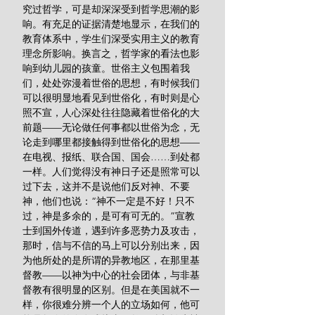
究过哲学，可是却深深受到哲学思潮的影
响。有充足的证据清楚地显示，在我们的
教育体系中，学生们深受实用主义的教育
理念所影响。换言之，哲学家的看法也影
响到幼儿园的孩童。世俗主义包围着我
们，处处弥漫着世俗的思想，有时候我们
可以很明显地看见到世俗化，有时则是心
照不宣，人心深处往往隐藏着世俗化的大
前题——无论做任何事都以世俗为念，无
论走到哪里都接触得到世俗化的思想——
在电视、报纸、联合国、国会……到处都
一样。人们觉得没有神日子还是照常可以
过下去，这并不是说他们反对神、不要
神，他们也说：“神不一定是不好！只不
过，神是多余的，是可有可无的。”宣教
士到国外传道，遇到许多恶势力及攻击，
那时，信与不信的马上可以分别出来，因
为他所处的是所谓的异教地区，在那里基
督教——以神为中心的社会团体，与非基
督教有很明显的区别。但是在美国就不一
样，你很难分辨一个人的立场如何，他可