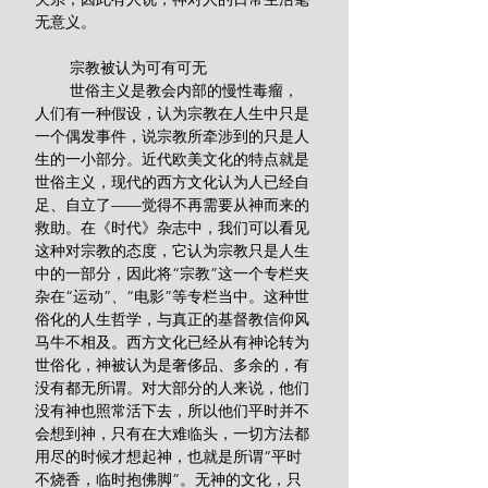
无意义。 
        宗教被认为可有可无
        世俗主义是教会内部的慢性毒瘤，
人们有一种假设，认为宗教在人生中只是
一个偶发事件，说宗教所牵涉到的只是人
生的一小部分。近代欧美文化的特点就是
世俗主义，现代的西方文化认为人已经自
足、自立了——觉得不再需要从神而来的
救助。在《时代》杂志中，我们可以看见
这种对宗教的态度，它认为宗教只是人生
中的一部分，因此将“宗教”这一个专栏夹
杂在“运动”、“电影”等专栏当中。这种世
俗化的人生哲学，与真正的基督教信仰风
马牛不相及。西方文化已经从有神论转为
世俗化，神被认为是奢侈品、多余的，有
没有都无所谓。对大部分的人来说，他们
没有神也照常活下去，所以他们平时并不
会想到神，只有在大难临头，一切方法都
用尽的时候才想起神，也就是所谓“平时
不烧香，临时抱佛脚”。无神的文化，只