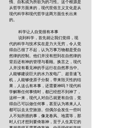
惰、自私或为所欲为的习性。这个根源是
从哲学方面来的，现代世俗主义文化是从
现代科学和现代哲学这两方面生长出来
的。 
        科学让人自觉很有本事
        说到科学，首先就让我们觉得，现
代的科学与技术实在是力大无穷，令人觉
得自己很了不起，认为万事万物都是受自
然律的控制。他们并没有想到在自然律的
背后还有神的管理与看顾。换言之，现代
人并没有看见神的手运行在自然界当中。
人能够建设巨大的水力发电厂、超音速飞
机，人能够使原子分裂，带来毁灭性的结
果，人这么有本事，还需要神吗？现代科
学解释任何事情时，都已经想不到神了，
这样一来，现代人对自己就更有自信，觉
得自己可以做任何事，甚至认为将来人人
都可以去太空旅游。但偶尔会发生一些叫
人不知所措的事，像龙卷风、地震等，那
时人们才想到要倚靠神，至于人生其它的
事就觉得不需要倚靠神。由于现代科学技