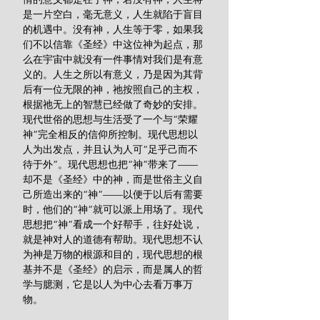
是一片空白，毫无意义，人生就陷于盲目
的机遇中。没有神，人生等于零，如果我
们不以信靠《圣经》中这位神为起点，那
么在宇宙中就没有一件事情对我们是有意
义的。人生之所以有意义，乃是因为其背
后有一位无限的神，祂按照自己的主权，
根据祂无上的智慧已经做了奇妙的安排。
现代世俗的思想与生活受了一个与“荣耀
神”完全相反的信仰所控制。现代思想以
人为出发点，并且认为人可“足乎己而不
待于外”。现代思想也把“神”带来了——
却不是《圣经》中的神，而是世俗主义自
己所造出来的“神”——以便于以后有需要
时，他们的“神”就可以派上用场了。现代
思想把“神”看成一个好帮手，往好处说，
就是神对人的道德有帮助。现代思想不认
为神是万物的根源和目的，现代思想的根
基并不是《圣经》的启示，而是属人的哲
学与臆测，它是以人为中心去看万事万
物。　　　　　