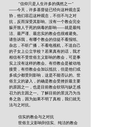
        “信仰只是人生许多的偶然之一”
——今天，许多基督徒已经向这种观念妥
协，他们容忍这种观念，不但不与之对
抗，反而深受其影响。没有一个教会完全
躲开致人于死的病毒的影响——就是最纯
洁、最严谨、最忠实的教会也很难避免。
请告诉我，有哪个教会的信徒不看报纸、
杂志，不听广播，不看电视机，不送自己
的子女上公立学校？若果真有的话，我才
相信有不受世俗主义影响的教会，可是事
实上没有这样的教会。有些教会是被动地
接受，有些教会会加以抵抗，但是他们或
多或少都受到影响，这是不能否认的。世
俗主义的渗入，的确是教会受挫折最主要
的原因之一，也是目前教会软弱与缺乏感
召力的主因之一。了解目前的景况乃为当
务之急，因为如果不明了真相，我们就无
法与之对抗。 
        信实的教会与之对抗
        世俗主义影响到信实、纯洁的教会