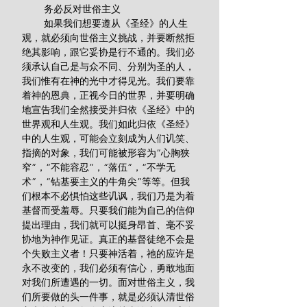
        务必反对世俗主义
        如果我们想要遵从《圣经》的人生
观，就必须向世俗主义挑战，并要断然拒
绝其影响，跟它妥协是行不通的。我们必
须承认自己是与众不同、分别为圣的人，
我们惟有在神的光中才得见光。我们要靠
着神的恩典，正视今日的世界，并要明确
地宣告我们全然接受并归依《圣经》中的
世界观和人生观。我们如此归依《圣经》
中的人生观，可能会立刻成为人们讥笑、
指摘的对象，我们可能被形容为“心胸狭
窄”，“不能容忍”，“落伍”，“不学无
术”，“钻基要主义的牛角尖”等等。但我
们根本不必惧怕这些讥讽，我们乃是为着
基督而受羞辱。只要我们能为自己的信仰
提出理由，我们就可以挺身昂首、毫不妥
协地为神作见证。真正的基督徒绝不会是
个失败主义者！只要神活着，祂的应许是
永不改变的，我们必须有信心，勇敢地面
对我们所遭遇的一切。面对世俗主义，我
们所要做的头一件事，就是必须认清世俗