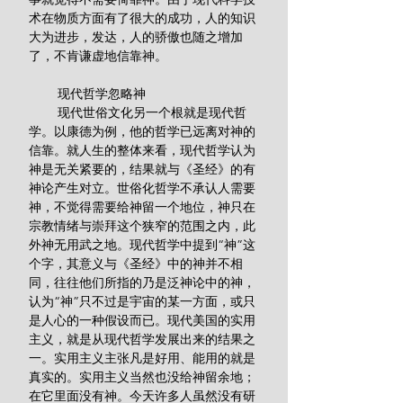
术在物质方面有了很大的成功，人的知识
大为进步，发达，人的骄傲也随之增加
了，不肯谦虚地信靠神。 
        现代哲学忽略神
        现代世俗文化另一个根就是现代哲
学。以康德为例，他的哲学已远离对神的
信靠。就人生的整体来看，现代哲学认为
神是无关紧要的，结果就与《圣经》的有
神论产生对立。世俗化哲学不承认人需要
神，不觉得需要给神留一个地位，神只在
宗教情绪与崇拜这个狭窄的范围之内，此
外神无用武之地。现代哲学中提到“神”这
个字，其意义与《圣经》中的神并不相
同，往往他们所指的乃是泛神论中的神，
认为“神”只不过是宇宙的某一方面，或只
是人心的一种假设而已。现代美国的实用
主义，就是从现代哲学发展出来的结果之
一。实用主义主张凡是好用、能用的就是
真实的。实用主义当然也没给神留余地；
在它里面没有神。今天许多人虽然没有研