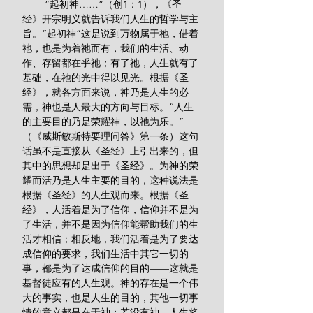
        “起初神……”（创1：1），《圣
经》开宗明义就告诉我们人生的哲学与主
旨。“起初神”这是说到万物属于祂，借着
祂，也是为着祂而有，我们的生活、动
作、存留都在乎祂；有了祂，人生就有了
基础，在祂的光中得以见光。根据《圣
经》，就各方面来说，神乃是人生的必
需，神也是人最大的方向与目标。“人生
的主要目的乃是荣耀神，以祂为乐。”
（《威斯敏斯特要理问答》第一条）这句
话虽不是直接从《圣经》上引出来的，但
其中的思想却是出于《圣经》。为神的荣
耀而活乃是人生主要的目的，这种说法是
根据《圣经》的人生观而来。根据《圣
经》，人活着是为了信仰，信仰并不是为
了生活，并不是因为信仰能帮助我们的生
活才相信；相反地，我们活着是为了要达
成信仰的要求，我们生活中其它一切的
事，都是为了达成信仰的目的——这就是
基督徒应有的人生观。神的存在是一个伟
大的事实，也是人生的目的，其他一切事
情的意义都是在于神；若没有神，人生将