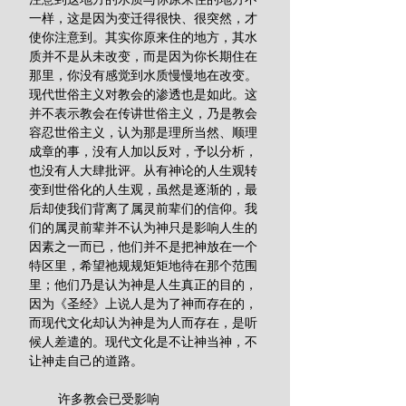
一样，这是因为变迁得很快、很突然，才
使你注意到。其实你原来住的地方，其水
质并不是从未改变，而是因为你长期住在
那里，你没有感觉到水质慢慢地在改变。
现代世俗主义对教会的渗透也是如此。这
并不表示教会在传讲世俗主义，乃是教会
容忍世俗主义，认为那是理所当然、顺理
成章的事，没有人加以反对，予以分析，
也没有人大肆批评。从有神论的人生观转
变到世俗化的人生观，虽然是逐渐的，最
后却使我们背离了属灵前辈们的信仰。我
们的属灵前辈并不认为神只是影响人生的
因素之一而已，他们并不是把神放在一个
特区里，希望祂规规矩矩地待在那个范围
里；他们乃是认为神是人生真正的目的，
因为《圣经》上说人是为了神而存在的，
而现代文化却认为神是为人而存在，是听
候人差遣的。现代文化是不让神当神，不
让神走自己的道路。 
        许多教会已受影响