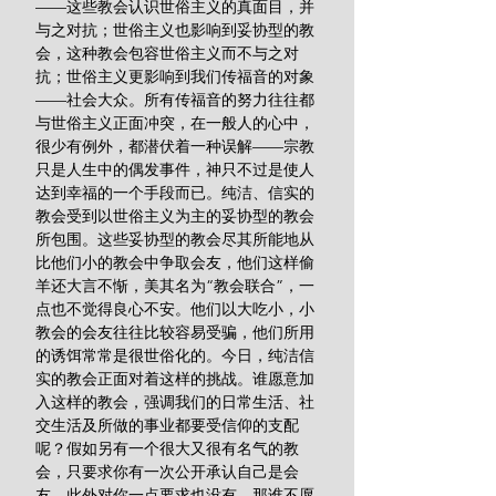
——这些教会认识世俗主义的真面目，并
与之对抗；世俗主义也影响到妥协型的教
会，这种教会包容世俗主义而不与之对
抗；世俗主义更影响到我们传福音的对象
——社会大众。所有传福音的努力往往都
与世俗主义正面冲突，在一般人的心中，
很少有例外，都潜伏着一种误解——宗教
只是人生中的偶发事件，神只不过是使人
达到幸福的一个手段而已。纯洁、信实的
教会受到以世俗主义为主的妥协型的教会
所包围。这些妥协型的教会尽其所能地从
比他们小的教会中争取会友，他们这样偷
羊还大言不惭，美其名为“教会联合”，一
点也不觉得良心不安。他们以大吃小，小
教会的会友往往比较容易受骗，他们所用
的诱饵常常是很世俗化的。今日，纯洁信
实的教会正面对着这样的挑战。谁愿意加
入这样的教会，强调我们的日常生活、社
交生活及所做的事业都要受信仰的支配
呢？假如另有一个很大又很有名气的教
会，只要求你有一次公开承认自己是会
友，此外对你一点要求也没有，那谁不愿