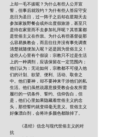
上却一毛不拔呢？为什么有些人公开宣
誓，但事后就毁约？为什有些人答应守安
息日为圣日，过一阵子之后却在星期天去
参加家族野餐会或外出度假旅游，甚至只
是待在家里而不去参加礼拜呢？其答案都
是世俗主义在作祟。为什么有些基督徒那
么容易换教会，而且往往并没有事先调查
清楚就随便加入呢？还是因为世俗主义！
这些人心里有个假设：宗教只不过是生活
上的一种调剂，应该保留在一定范围内；
他们认为：无论如何，宗教都不可侵入他
们的计划、欲望、便利、活动、取舍之
中。他们要神，却不要神来干涉他们的私
生活。他们虽然说愿意接受教会会友所需
履行的一切条件、誓约、信仰告白，但
是，他们心里如果隐藏着世俗主义的念
头，那些誓约就变得毫无意义。世俗主义
好像漂白剂，会将许多颜色都除掉了。 
        《圣经》信念与现代世俗主义的对
抗