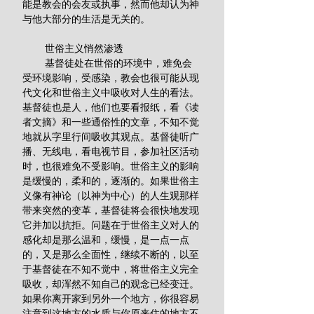
能是教会的会友或执事，然而他却认为神
与他大部分的生活是无关的。 
        世俗主义悄然渗透
        基督徒处在世俗的环境中，难免会
受环境影响，受感染，教会也很可能从现
代文化和世俗主义中吸收对人生的看法。
基督徒也是人，他们也要看报纸，看《读
者文摘》和一些通俗性的文章，不知不觉
地就从字里行间吸收其观点。基督徒听广
播、无线电，看电视节目，参加社区活动
时，也很难免不受影响。世俗主义的影响
是缓慢的，柔和的，逐渐的。如果世俗主
义像有神论（以神为中心）的人生观那样
带来突然的变革，基督徒将会很快地发现
它并加以抗拒。问题在于世俗主义对人的
感化却是那么温和，缓慢，是一点一点
的，又是那么全面性，继续不断的，以至
于基督徒在不知不觉中，将世俗主义完全
吸收，却浑然不知自己的观念已经变迁。
如果你离开家到另外一个地方，你很容易
注意到这地方的水质与你原来住的地方不