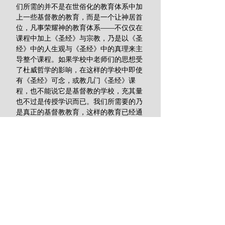
们所需的并不是在世俗化的教育体系中加
上一些基督教的教育，而是一个让神居首
位，凡事荣耀神的教育体系——不仅仅在
课程中加上《圣经》与宗教，乃是以《圣
经》中的人生观与《圣经》中的真理来主
导整个课程。如果学校中老师们的思想受
了杜威哲学的影响，在这样的学校中即使
有《圣经》可念，或教几门《圣经》课
程，也不能说它是基督教的学校，充其量
也不过是传授学识而已。我们所需要的乃
是真正的基督教教育，这样的教育已经通
过考验，证明它真正是教会的后盾。当然
这种教育耗费相当庞大，需要人们的慷慨
捐献，还需要具有伟大信念的人肯为之摆
上。但是，这将带给学生纯全的教育，其
果效宏伟，值得我们重视，我们真应该抛
弃一切的嫉妒与成见，以宽大开放的心来
思考这件事。第二，教会在接受人成为会
友时应该用比较高的标准。当然，这说起
来容易，做起来难。不过，我们还是应当
很认真地询问那些想要加入教会的人：