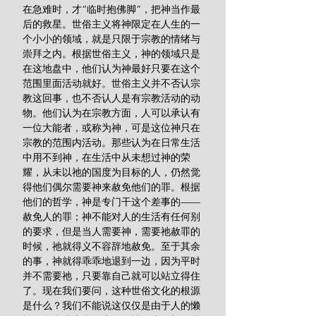
在急难时，才“临时抱佛脚”，把神当作最
后的救星。世俗主义将神限定在人生的一
个小小的领域，就是只限于宗教的情绪与
崇拜之内。根据世俗主义，神的领域只是
在这地盘中，他们认为神最好只要在这个
范围里面活动就好。世俗主义并不否认宗
教这回事，也不否认人是有宗教活动的动
物。他们认为在宗教方面，人可以承认有
一位大能者，或称为神，可是这位神只在
宗教的范围内活动。那些认为在日常生活
中用不到神，在生活中从未想过神的荣
耀，从未以祂的国度为目标的人，仍然觉
得他们偶尔需要神来赦免他们的罪。根据
他们的哲学，神是专门干这个差事的——
赦免人的罪；神不能对人的生活有任何别
的要求，但是当人需要神，需要祂赦罪的
时候，祂就得义不容辞地赦免。至于其余
的事，神就得乖乖地退到一边，因为平时
并不需要祂，只要靠自己就可以站立得住
了。现在我们要问，这种世俗文化的根源
是什么？我们不能说这仅仅是由于人的懒