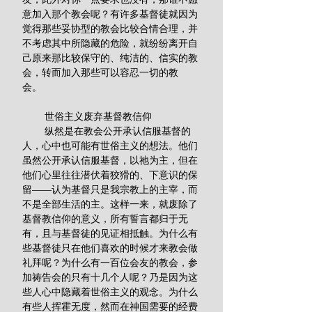
意加入那个教会呢？有许多基督徒就因为
觉得那些妥协型的教会比较合情合理，并
不考虑其中所隐藏的危险，就纷纷离开自
己原来那比较保守的、纯洁的、信实的教
会，转而加入那些可以容忍一切的教
会。 
        世俗主义废弃基督教信仰
        纵然是在教会公开承认信服基督的
人，心中也可能有世俗主义的想法。他们
虽然公开承认信服基督，以祂为主，但在
他们心里往往潜伏着狡猾的、下意识的保
留——认为基督只是我宗教上的主宰，而
不是全部生活的主。这样一来，就废除了
基督教信仰的意义，所有誓言都归于无
有，且与基督徒的见证相抵触。为什么有
些基督徒只在他们喜欢的时候才来教会做
礼拜呢？为什么有一百位会友的教会，参
加祷告会的只有十几个人呢？乃是因为这
些人心中隐藏着世俗主义的观念。为什么
有些人挥霍无度，然而在神国需要的经费