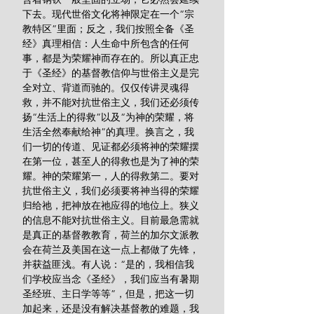
下去。现代世俗文化将神限定在一个“宗
教特区”里面；反之，我们按照全备《圣
经》真理相信：人生命中所包含的任何
事，都是为荣耀神而存在的。所以真正忠
于《圣经》的基督教信仰与世俗主义是完
全对立、背道而驰的。仅仅传讲灵魂得
救，并不能对抗世俗主义，我们还必须传
扬“生活上的得救”以及“为神的荣耀，将
生活全然奉献给神”的真理。换言之，我
们一切的传道、见证都必须将神的荣耀摆
在第一位，甚至人的得救也是为了神的荣
耀。神的荣耀第一，人的得救第二。要对
抗世俗主义，我们必须要将神当得的荣耀
归给祂，把神放在祂应得的地位上。狭义
的信息不能对抗世俗主义。目前最急需就
是真正的基督教教育，荷兰的加尔文派教
会在荷兰及美国在这一点上都做了先锋，
并获益匪浅。有人说：“是的，我相信我
们学校应当念《圣经》，我们应当有暑期
圣经班、主日学等等”，但是，把这一切
加起来，还是没有解决基督教的难题，我