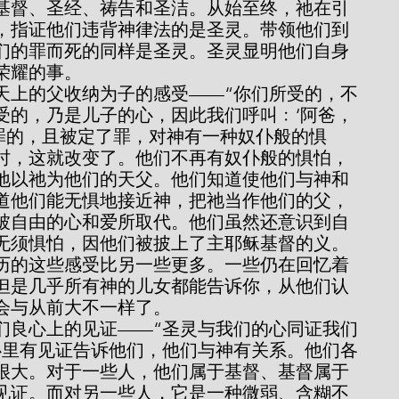
基督、圣经、祷告和圣洁。从始至终，祂在引
，指证他们违背神律法的是圣灵。带领他们到
们的罪而死的同样是圣灵。圣灵显明他们自身
荣耀的事。
受的，乃是儿子的心，因此我们呼叫﹕‘阿爸，
有罪的，且被定了罪，对神有一种奴仆般的惧
时，这就改变了。他们不再有奴仆般的惧怕，
地以祂为他们的天父。他们知道使他们与神和
道他们能无惧地接近神，把祂当作他们的父，
被自由的心和爱所取代。他们虽然还意识到自
无须惧怕，因他们被披上了主耶稣基督的义。
但是几乎所有神的儿女都能告诉你，从他们认
会与从前大不一样了。
心里有见证告诉他们，他们与神有关系。他们各
很大。对于一些人，他们属于基督、基督属于
见证。而对另一些人，它是一种微弱、含糊不