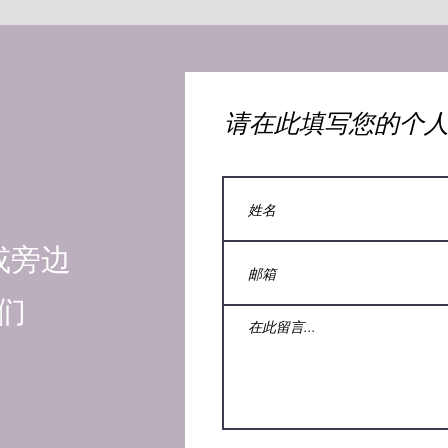
​请在此填写您的个
或旁边
们