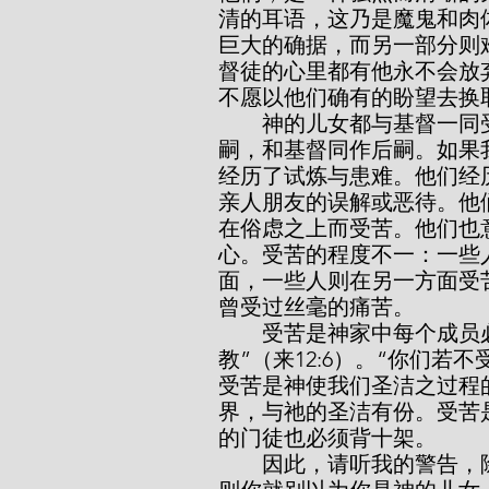
清的耳语，这乃是魔鬼和肉
巨大的确据，而另一部分则
督徒的心里都有他永不会放
不愿以他们确有的盼望去换
        神的儿女都与基督一同受苦——“既是儿女，便是后嗣，就是神的后
嗣，和基督同作后嗣。如果
经历了试炼与患难。他们经
亲人朋友的误解或恶待。他
在俗虑之上而受苦。他们也
心。受苦的程度不一：一些
面，一些人则在另一方面受
曾受过丝毫的痛苦。
        受苦是神家中每个成员必须经历的一部分，“因为主所爱的，祂必管
教”（来12:6）。“你们若
受苦是神使我们圣洁之过程
界，与祂的圣洁有份。受苦
的门徒也必须背十架。
        因此，请听我的警告，除非你确有符合圣经的“儿子名分的印记”，否