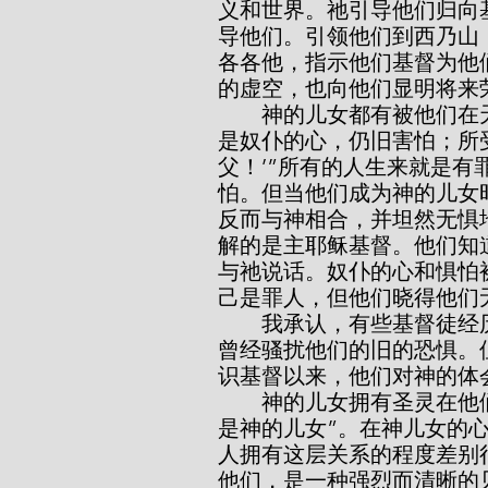
义和世界。祂引导他们归向
导他们。引领他们到西乃山
各各他，指示他们基督为他
的虚空，也向他们显明将来
        神的儿女都有被他们在天上的父收纳为子的感受——“你们所受的，不
是奴仆的心，仍旧害怕；所
父！’”所有的人生来就是
怕。但当他们成为神的儿女
反而与神相合，并坦然无惧
解的是主耶稣基督。他们知
与祂说话。奴仆的心和惧怕
己是罪人，但他们晓得他们
        我承认，有些基督徒经历的这些感受比另一些更多。一些仍在回忆着
曾经骚扰他们的旧的恐惧。
识基督以来，他们对神的体
        神的儿女拥有圣灵在他们良心上的见证——“圣灵与我们的心同证我们
是神的儿女”。在神儿女的
人拥有这层关系的程度差别
他们，是一种强烈而清晰的