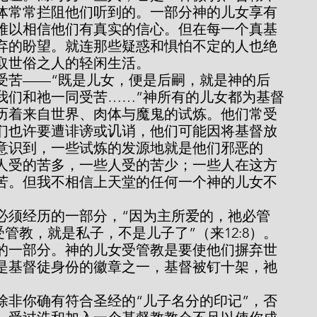
体常常拦阻他们听到的。一部分神的儿女享有
难以相信他们有真实的信心。但在每一个真基
弃的盼望。就连那些疑惑和惧怕不定的人也绝
取世俗之人的轻闲生活。
我们和祂一同受苦……”神所有的儿女都为基督
历着来自世界、肉体与魔鬼的试炼。他们常受
们也许要遭诽谤或讥诮，他们可能因将基督放
意识到，一些试炼的发源地就是他们邪恶的
人受的苦多，一些人受的苦少；一些人在这方
苦。但我不相信上天堂的任何一个神的儿女不
不受管教，就是私子，不是儿子了”（来12:8）。
的一部分。神的儿女受管教是要使他们摒弃世
是基督徒身份的徽章之一，基督被钉十架，祂