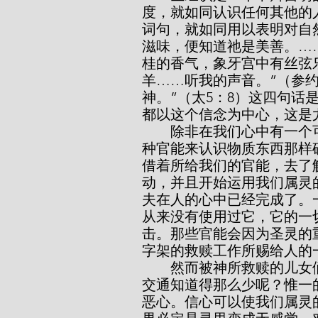
度，就如同认识任何其他的
词句，就如同用以表明对自
滋味，便知道祂是美善。……
桂的香气，象牙宫中有丝弦乐
羊……听我的声音。”（参约
神。”（太5：8）这四句
都以这个信念为中心，这是
        除非在我们心中有一个可以认识神的“器官”，如同我们用所熟悉的五
种官能来认识物质东西那样
借着所给我们的官能，去了
动，并且开始运用我们属灵
夫在人的心中已经完成了。
从来没有使用过它，它的一
击。那些官能会因为圣灵的
字架的救赎工作所赐给人的
        然而被神所救赎的儿女们，为什么对于圣经所说那种经常与神自觉的
交通知道得那么少呢？惟一
恶心。信心可以使我们属灵