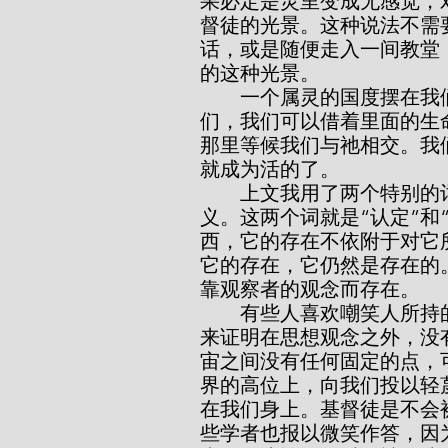
果必定是灵里变成无感觉，
督徒的光景。这种说法不需
话，或是随便走入一间教堂
的这种光景。
        一个属灵的国度摆在我们的周围，这个国度一直包围我们，怀抱我
们，我们可以借着里面的生
那里等候我们与祂相交。我
就成为活的了。
        上文我用了两个特别的词，必须加以注解；可能的话，给它下了定
义。这两个词就是“认定”和
西，它的存在不依附于对它
它的存在，它仍然是存在的
靠观察者的观念而存在。
        有些人喜欢嘲笑人所持的“实有”的观念。唯心论者引证无穷的事例，
来证明在思想观念之外，没
宙之间没有任何固定的点，
界的高位上，向我们投以轻
在我们身上。基督徒是不会
些学者也报以微笑作答，因