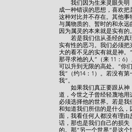
        我们因为生来灵眼失明，又由于到处都有可见之物影响着我们，遂形
成一种错误的思想，喜欢把
这种对比并不存在。其他事
与属物质的、暂时的和永远
因为属灵的本来就是实有的
        若是我们信从圣经的真理，走在它的亮光之中，就必须除去忽视属灵
实有性的恶习。我们必须把
大的看不见的实有就是神。
那寻求祂的人”（来 11：
可以升到无限的高处。“你
我”（约14：1）。若没有
我”。
        如果我们真正要跟从神，便须有属于另外一个世界的样子。我十分知
道，今世之子曾经轻蔑地用
必须选择他的世界。若是我
和知道我们所信的是什么，
面，我看任何人都没有理由
话，那也是我们自己的损失
的。那“另一个世界”是这