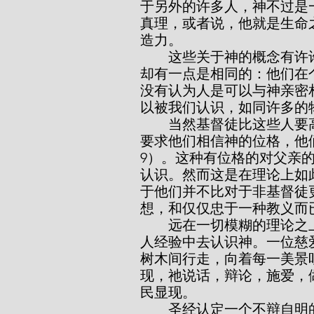
于另外的许多人，神不过是
真理，或者说，他就是生命
造力。
        这些关于神的概念有许许多多，而且各自不同，但持这些概念的人，
却有一点是相同的：他们在
没有认为人是可以与神亲密
以被我们认识，如同许多的
        当然基督徒比这些人要高明一点，至少有理论上如此。他们的信仰，
要求他们相信神的位格，他们
9）。这种有位格的对父亲
认识。然而这是在理论上如
于他们并不比对于非基督徒
想，和仅仅忠于一种教义而
        远在一切模糊的理论之上的，有很清楚的圣经真理，就是人可以在个
人经验中去认识神。一位慈
树木间行走，向着每一美景
现，祂说话，辩论，施爱，
民显现。
        圣经认定一个不辩自明的事实，就是人可以认识神到一个亲密的程