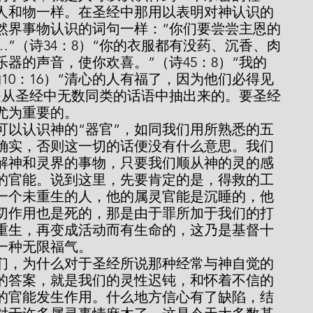
人和物一样。在圣经中那用以表明对神认识的
然界事物认识的词句一样：“你们要尝尝主恩的
”（诗34：8）“你的衣服都有没药、沉香、肉
器的声音，使你欢喜。”（诗45：8）“我的
10：16）“清心的人有福了，因为他们必得见
话是从圣经中无数同类的话语中抽出来的。要圣经
尤为重要的。
确实，否则这一切的话便没有什么意思。我们
解神和灵界的事物，只要我们顺从神的灵的感
的官能。说到这里，先要肯定的是，得救的工
一个未重生的人，他的属灵官能是沉睡的，他
切作用也是死的，那是由于罪所加于我们的打
重生，再变成活动而有生命的，这乃是基督十
一种无限福气。
的答案，就是我们的灵性迟钝，和怀着不信的
的官能发生作用。什么地方信心有了缺陷，结