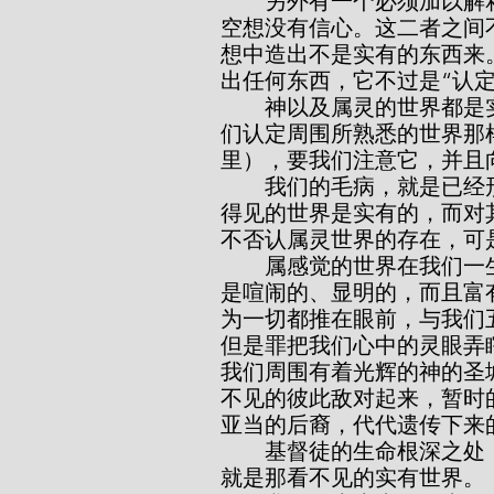
        另外有一个必须加以解释的词，就是“认定”。这不是想象或空想，因
空想没有信心。这二者之间
想中造出不是实有的东西来
出任何东西，它不过是“认
        神以及属灵的世界都是实有的，我们能够“认定”它的存在，就如同我
们认定周围所熟悉的世界那
里），要我们注意它，并且
        我们的毛病，就是已经形成了一种不良的思想习惯。我们往往以那看
得见的世界是实有的，而对
不否认属灵世界的存在，可
        属感觉的世界在我们一生中，每日每夜都吸引着我们的注意。这世界
是喧闹的、显明的，而且富
为一切都推在眼前，与我们
但是罪把我们心中的灵眼弄
我们周围有着光辉的神的圣
不见的彼此敌对起来，暂时
亚当的后裔，代代遗传下来
        基督徒的生命根深之处，相信那看不见的世界。基督徒信心的对象，
就是那看不见的实有世界。