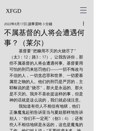
XFGD
2022年8月17日
讀畢需時 3 分鐘
不属基督的人将会遭遇何
事？（莱尔）
        基督要“把糠用不灭的火烧尽了”
（太3：12；路3：17）。让我告诉你，那
些不属基督的人将会遭遇何事。基督要用
可怕的刑罚来惩罚他们——一切不悔改与
不信的人，一切贪恋罪和世界、一切爱慕
属世之物的人。他们的刑罚是严厉的，主
耶稣说的是“烧尽”，那火是永远的、那火
是不灭的。我并不喜欢提这样的事，但是
神的话就是这么说的，我们就必须注意。
        我知道有些人不相信有地狱，他们
正像魔鬼起初告诉亚当与夏娃那样地告诉
别人：“你们不一定死”（创3：4）；还有
些人不相信地狱是永远的，这也是魔鬼的
工作，他们对人说：“不要忧虑太多，地