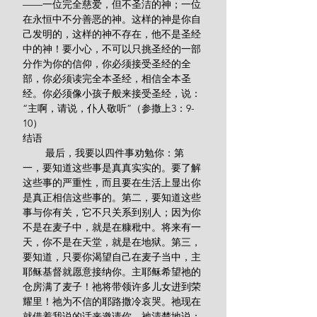
——一位完全慈爱，但不圣洁的神；一位
在永恒中不分善恶的神。这样的神是你自
己发明的，这样的神不存在，他不是圣经
中的神！要小心，不可以只挑圣经的一部
分作为你的信仰，你必须接受圣经的全
部，你必须读完全本圣经，相信全本圣
经。你必须像小孩子般来接受圣经，说：
“主啊，请说，仆人敬听”（参撒上3：9-
10）
结语
        最后，我要以四件事劝勉你：第
一，要知道这些事是真真实实的。要了解
这些事的严重性，而且要在生活上显出你
是真正相信这些事的。第二，要知道这些
事与你有关，它不只关系到别人；因为你
不是在麦子中，就是在糠秕中。将来有一
天，你不是在天堂，就是在地狱。第三，
要知道，只要你渴望自己在麦子当中，主
耶稣基督就愿意接纳你。主耶稣希望祂的
仓房满了麦子！祂将带领许多儿女进到荣
耀里！祂为不信的耶路撒冷哀哭。祂现在
就借着我说的话来邀请你，祂清楚地说：