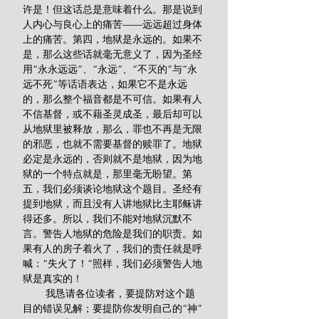
许是！但这话总是意味着什么。那是说到
人内心与良心上的痛苦——远远超过身体
上的痛苦。第四，地狱是永远的。如果不
是，那么这些话就毫无意义了，因为圣经
用“永永远远”、“永远”、“不灭的”与“永
远不死”等话语表达，如果它不是永远
的，那么整个福音都是不可信。如果有人
不信基督，或不藉圣灵成圣，最后却可以
从地狱里被释放，那么，罪也不再是无限
的邪恶，也就不需要基督的赎罪了。地狱
必定是永远的，否则就不是地狱，因为地
狱的一个特点就是，那里毫无盼望。第
五，我们必须谈论地狱这个题目。圣经有
提到地狱，而且没有人讲地狱比主耶稣讲
得还多。所以，我们不能对地狱沉默不
言。警告人地狱的危险是我们的职责。如
果有人的房子着火了，我们的责任就是呼
喊：“失火了！”照样，我们必须警告人地
狱是真实的！
        我恳请各位读者，要提防对这个题
目的错误见解；要提防你发明自己的“神”