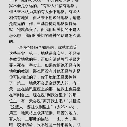
狱不会是永远的。”有些人相信有地狱，
但从来不认为真的有人会下地狱。有些人
相信有地狱，但从来不愿谈到地狱，这也
是魔鬼的工作，当基督徒对地狱保持沉
默，牠就高兴了。但我们所关切的不是人
怎么想，我们所关切的是神的话是怎么说
的。
        你信圣经吗？如果信，你就能肯定
这些事实：第一，地狱是真实的。圣经清
楚教导地狱的事，正如它清楚教导基督为
罪人死在十字架上。如果你拒绝圣经有关
地狱的教训，那么再没有其他圣经教训是
你可以相信的了，你干脆把圣经丢掉算
了！第二，地狱不会是空荡无人的。有一
天，坐在施恩宝座上的那一位救主也要坐
在审判台上。现在说“到我这里来”的那一
位主，有一天会说“离开我去吧！”并且说
“这些人，要往永刑里去”（太25：46）。
第三，地狱将是极其悲惨、痛苦的地方。
有人说，主耶稣的描述——虫，火，黑
暗，咬牙切齿，只不过是一种形容词。或