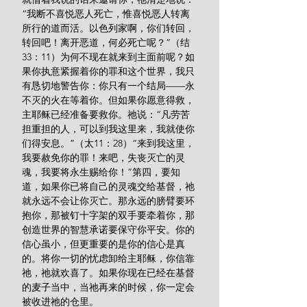
“我断不喜悦恶人死亡，惟喜悦恶人转离
所行的道而活。以色列家啊，你们转回，
转回吧！离开恶道，何必死亡呢？”（结
33：11）为何不现在就来到主面前呢？如
果你执意紧握着你的罪和这个世界，我只
有恳切地警告你：你只有一个结局——永
不灭的火在等着你。但如果你愿意得救，
主耶稣已经准备要救你。祂说：“凡劳苦
担重担的人，可以到我这里来，我就使你
们得安息。”（太11：28）“来到我这里，
我要赦免你的罪！来吧，失丧灭亡的灵
魂，我要将永生赐给你！”第四，要知
道，如果你已将自己的灵魂交给基督，祂
就永远不会让你灭亡。那永远的膀臂要环
抱你，那被钉十字架的双手要牵着你，那
创造世界的智慧承诺要保守你平安。你的
信心虽小，但更重要的是你的信心是真
的。将你一切的忧虑卸给主耶稣，你信靠
祂，祂就欢喜了。如果你现在已经在基督
的麦子当中，当祂再来的时候，你一定会
被收进祂的仓里。