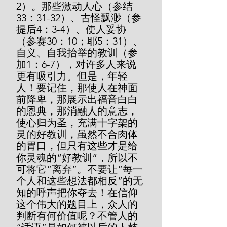
2）。那些激动人心（参结
33：31-32）、古怪飘渺（参
提后4：3-4）、使人妥协
（参赛30：10；耶5：31）、
自义、自我抬举的教训（参
加1：6-7），对许多人来说
更有吸引力。但是，年轻
人！要记住，那使人在神面
前降卑，那展示出福音白白
的恩典，那消融人的意志，
使心归为圣，充满十字架的
灵的好教训，虽然不合肉体
的胃口，但只有这些才是给
你灵魂的“好教训”，所以不
可将它“离弃”。不要让“每一
个人和这些想法都相反”的无
知的呼声把你夺去！在信仰
这个伟大的题目上，众人的
判断有何价值呢？不管人的