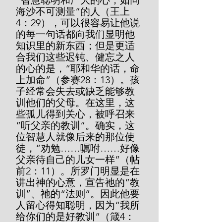
“智慧聪明和广大的心，如同
海沙不可测量”的人（王上
4：29），可以很容易让他说
的每一句话都向我们显明他
知识里的新东西；但是更适
合我们这些迟钝、健忘之人
的心的是，“耶和华的话，命
上加命”（参赛28：13）。孩
子经常会失去或缺乏能够教
训他们的父母。在这里，这
些孤儿得到关心，被呼召来
“听父亲的教训”。确实，这
位智慧人就像后来的那位使
徒，“劝勉……嘱咐……好像
父亲待自己的儿女一样”（帖
前2：11）。所罗门明显是在
讲出神的心意，宣告祂的“教
训”、祂的“法则”。因此他要
人留心得知聪明，因为“我所
给你们的是好教训”（箴4：