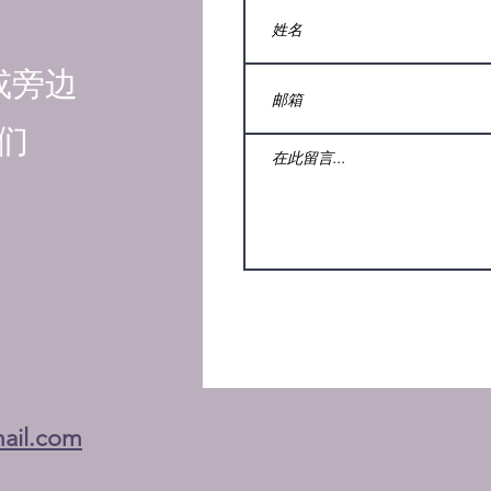
或旁边
们
ail.com