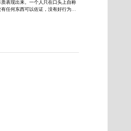
本质表现出来。一个人只在口头上自称
没有任何东西可以佐证，没有好行为加
是死的，这样的信心是毫无价值的，根
...