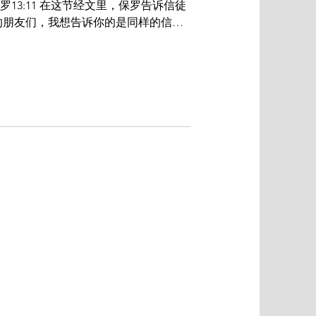
罗13:11 在这节经文里，保罗告诉信徒
的朋友们，我想告诉你的是同样的信
时候了。基督徒中有这种可称为睡着的
儿睡...