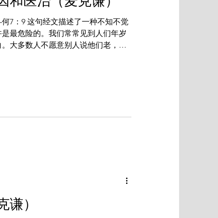
原因和医治（麦克谦）
—何7：9 这句经文描述了一种不知不觉
许是最危险的。我们常常见到人们年岁
白。大多数人不愿意别人说他们老，不
迹象偷偷地在他们的身上出现，而他们
脱落，手...
克谦）