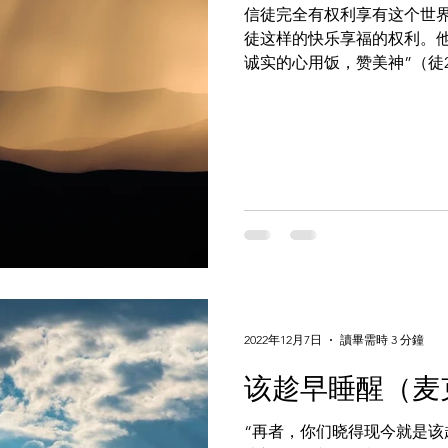
信徒完全有权利享有这个世
徒这样的快乐享福的权利。
诚实的心用饭，赞美神”（徒2
情友情；他享受这些，完全
的纯净的乐趣，因为神把所有这
2022年12月7日
讀畢需時 3 分鐘
该趁早睡醒（麦
“再者，你们晓得现今就是