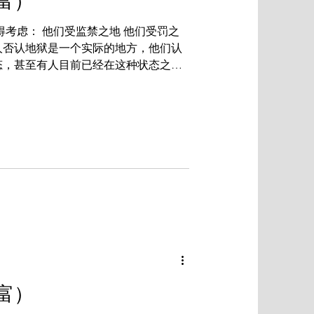
富）
得考虑： 他们受监禁之地 他们受罚之
人否认地狱是一个实际的地方，他们认
态，甚至有人目前已经在这种状态之
他们永久的状态。然而，《圣经》显然
。《圣经》...
富）