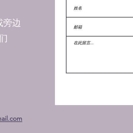
或旁边
们
ail.com