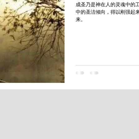
成圣乃是神在人的灵魂中的工
中的圣洁倾向，得以刚强起
来。