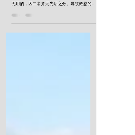
“信心与悔改，孰先孰后？”这一问题上文已释
辨。这是不必要的问题。强调何者居先或后是
无用的，因二者并无先后之分。导致救恩的信
心是一个悔改的信心，而导致生命的悔改是一
种相信的悔改。在《威斯敏斯特小要理问答》
中，“悔改”有极佳的定义：“悔改得生是一种
使人得救的恩赐，就对他的罪抱忧...